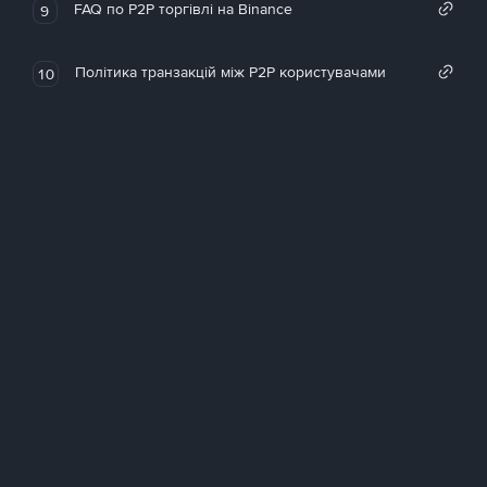
FAQ по P2P торгівлі на Binance
9
Політика транзакцій між P2P користувачами
10