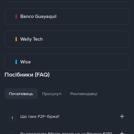
Banco Guayaquil
Wally Tech
Wise
Посібники (FAQ)
Початківець
Просунуті
Рекламодавці
Що таке P2P-біржа?
1
Як продавати Bitcoin локально на Binance P2P?