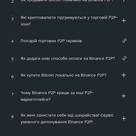
2
Які криптовалюти підтримуються у торговій P2P-
3
зоні?
Глосарій торгових P2P термінів
4
Як додати нові способи оплати на Binance P2P?
5
Як купити Bitcoin локально на Binance P2P?
6
Чому Binance P2P краще за інші P2P-
7
маркетплейси?
Як мені захистити себе від шахрайства? Сервіс
8
умовного депонування Binance P2P!