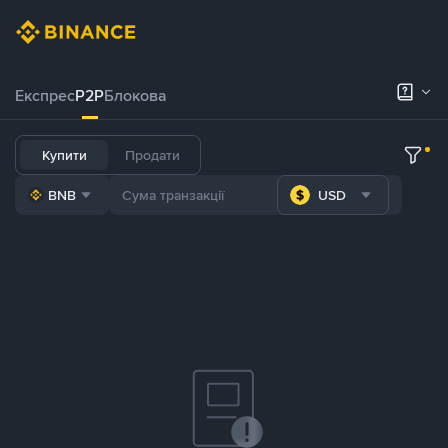
Експрес
P2P
Блокова
Купити
Продати
BNB
USD