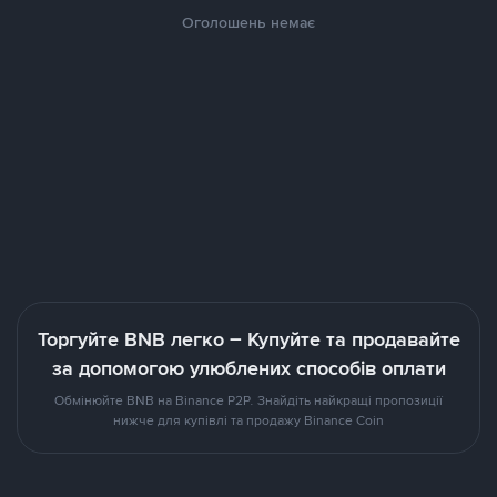
Оголошень немає
Торгуйте BNB легко – Купуйте та продавайте
за допомогою улюблених способів оплати
Обмінюйте BNB на Binance P2P. Знайдіть найкращі пропозиції
нижче для купівлі та продажу Binance Coin