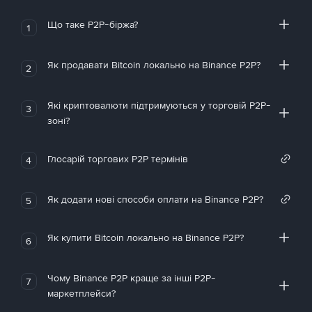
Що таке P2P-біржа?
1
Як продавати Bitcoin локально на Binance P2P?
2
Які криптовалюти підтримуються у торговій P2P-
3
зоні?
Глосарій торгових P2P термінів
4
Як додати нові способи оплати на Binance P2P?
5
Як купити Bitcoin локально на Binance P2P?
6
Чому Binance P2P краще за інші P2P-
7
маркетплейси?