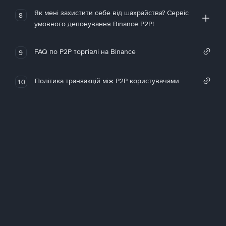
Як мені захистити себе від шахрайства? Сервіс
8
умовного депонування Binance P2P!
FAQ по P2P торгівлі на Binance
9
Політика транзакцій між P2P користувачами
10