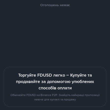
Оголошень немає
Торгуйте FDUSD легко – Купуйте та
продавайте за допомогою улюблених
способів оплати
Обмінюйте FDUSD на Binance P2P. Знайдіть найкращі пропозиції
нижче для купівлі та продажу