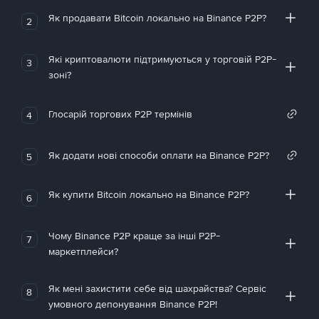
Як продавати Bitcoin локально на Binance P2P?
2
Які криптовалюти підтримуються у торговій P2P-
3
зоні?
Глосарій торгових P2P термінів
4
Як додати нові способи оплати на Binance P2P?
5
Як купити Bitcoin локально на Binance P2P?
6
Чому Binance P2P краще за інші P2P-
7
маркетплейси?
Як мені захистити себе від шахрайства? Сервіс
8
умовного депонування Binance P2P!