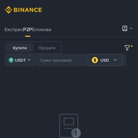
Експрес
P2P
Блокова
Купити
Продати
USDT
USD