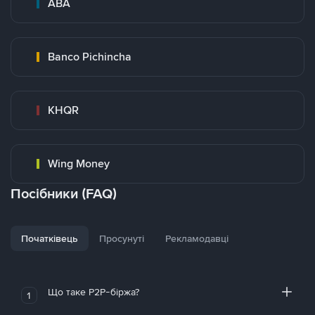
ABA
Banco Pichincha
KHQR
Wing Money
Посібники (FAQ)
Початківець
Просунуті
Рекламодавці
Що таке P2P-біржа?
1