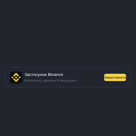
Застосунок Binance
Завантажити
Безпечно, швидко й вишукано
Про нас