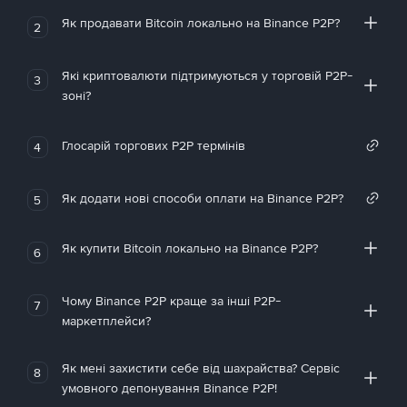
Як продавати Bitcoin локально на Binance P2P?
2
Які криптовалюти підтримуються у торговій P2P-
3
зоні?
Глосарій торгових P2P термінів
4
Як додати нові способи оплати на Binance P2P?
5
Як купити Bitcoin локально на Binance P2P?
6
Чому Binance P2P краще за інші P2P-
7
маркетплейси?
Як мені захистити себе від шахрайства? Сервіс
8
умовного депонування Binance P2P!