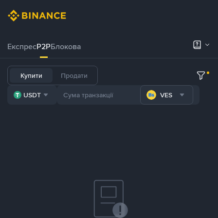
Експрес
P2P
Блокова
Купити
Продати
USDT
VES