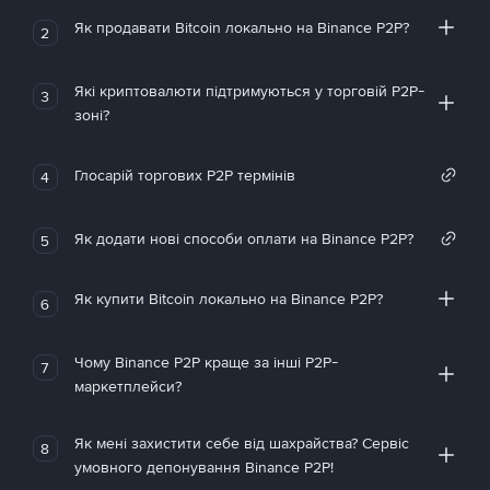
Як продавати Bitcoin локально на Binance P2P?
2
Які криптовалюти підтримуються у торговій P2P-
3
зоні?
Глосарій торгових P2P термінів
4
Як додати нові способи оплати на Binance P2P?
5
Як купити Bitcoin локально на Binance P2P?
6
Чому Binance P2P краще за інші P2P-
7
маркетплейси?
Як мені захистити себе від шахрайства? Сервіс
8
умовного депонування Binance P2P!