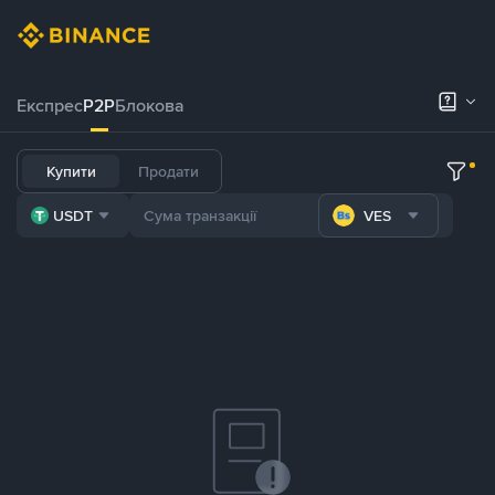
Експрес
P2P
Блокова
Купити
Продати
USDT
VES