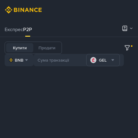
Експрес
P2P
Купити
Продати
BNB
GEL