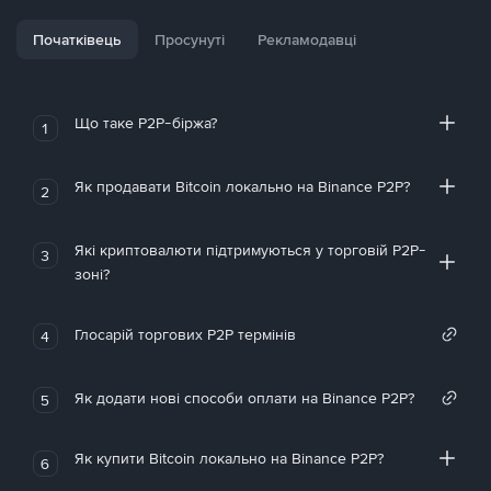
Початківець
Просунуті
Рекламодавці
Що таке P2P-біржа?
1
Як продавати Bitcoin локально на Binance P2P?
2
Які криптовалюти підтримуються у торговій P2P-
3
зоні?
Глосарій торгових P2P термінів
4
Як додати нові способи оплати на Binance P2P?
5
Як купити Bitcoin локально на Binance P2P?
6