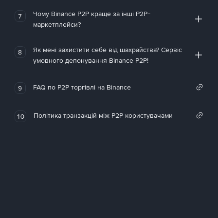
Чому Binance P2P краще за інші P2P-
7
маркетплейси?
Як мені захистити себе від шахрайства? Сервіс
8
умовного депонування Binance P2P!
FAQ по P2P торгівлі на Binance
9
Політика транзакцій між P2P користувачами
10