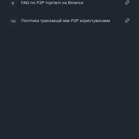
FAQ по P2P торгівлі на Binance
9
Політика транзакцій між P2P користувачами
10