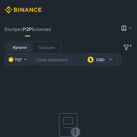
Експрес
P2P
Блокова
Купити
Продати
TST
USD