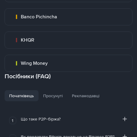
Banco Pichincha
KHQR
Wing Money
Посібники (FAQ)
Початківець
Просунуті
Рекламодавці
Що таке P2P-біржа?
1
Як продавати Bitcoin локально на Binance P2P?