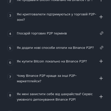
2
Які криптовалюти підтримуються у торговій P2P-
3
зоні?
Глосарій торгових P2P термінів
4
Як додати нові способи оплати на Binance P2P?
5
Як купити Bitcoin локально на Binance P2P?
6
Чому Binance P2P краще за інші P2P-
7
маркетплейси?
Як мені захистити себе від шахрайства? Сервіс
8
умовного депонування Binance P2P!