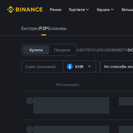
Ринки
Торгівля
Square
Біль
Експрес
P2P
Блокова
Купити
Продати
USDT
BTC
U
FDUSD
BNB
ETH
D
KHR
Усі способи оп
Рекламодавці