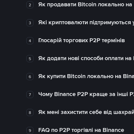
Як продавати Bitcoin локально на
2
Які криптовалюти підтримуються у
3
Глосарій торгових P2P термінів
4
Як додати нові способи оплати на
5
Як купити Bitcoin локально на Bin
6
Чому Binance P2P краще за інші 
7
Як мені захистити себе від шахра
8
FAQ по P2P торгівлі на Binance
9