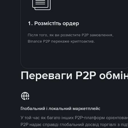
1. Розмістіть ордер
Після того, як ви розмістите P2P замовлення,
Binance P2P перекаже криптоактив.
Переваги P2P обмі
Глобальний і локальний маркетплейс
У той час як багато інших P2P-платформ орієнтован
P2P надає справді глобальний досвід торгівлі з пі