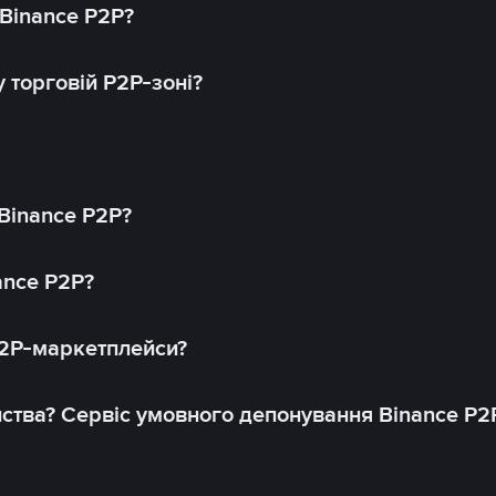
 Binance P2P?
 торговій P2P-зоні?
 Binance P2P?
ance P2P?
P2P-маркетплейси?
йства? Сервіс умовного депонування Binance P2