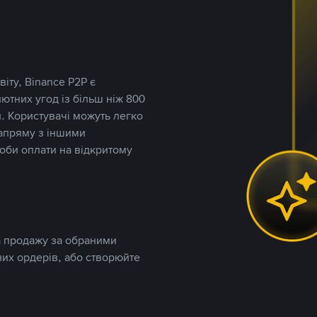
іту, Binance P2P є
тних угод із більш ніж 800
. Користувачі можуть легко
напряму з іншими
оби оплати на відкритому
та продажу за обраними
них ордерів, або створюйте