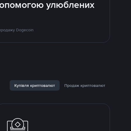
 допомогою улюблених
 продажу Dogecoin
Купівля криптовалют
Продаж криптовалют