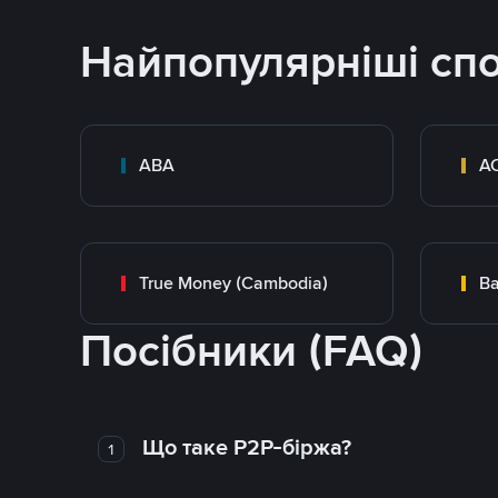
Найпопулярніші сп
ABA
A
True Money (Cambodia)
Ba
Посібники (FAQ)
Що таке P2P-біржа?
1