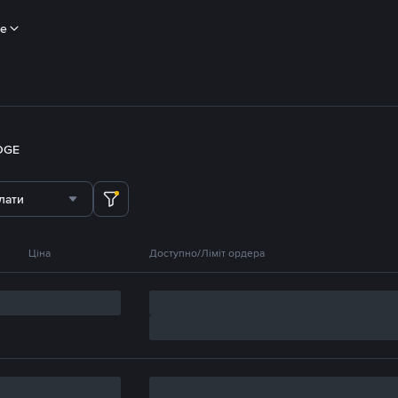
ше
OGE
лати
Ціна
Доступно/Ліміт ордера