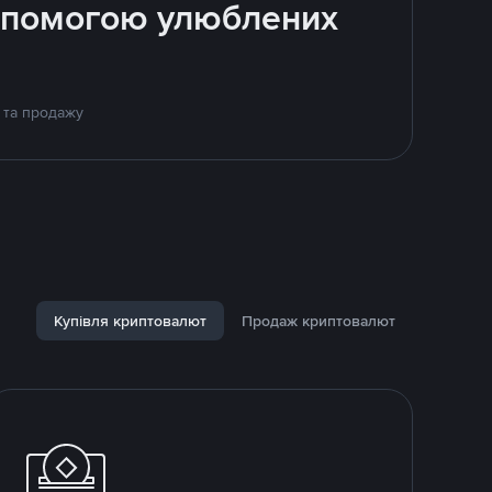
допомогою улюблених
і та продажу
Купівля криптовалют
Продаж криптовалют