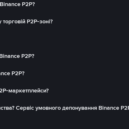
 Binance P2P?
 торговій P2P-зоні?
 Binance P2P?
ance P2P?
P2P-маркетплейси?
йства? Сервіс умовного депонування Binance P2