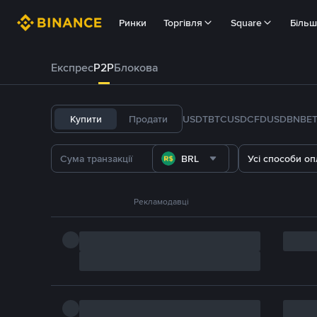
Ринки
Торгівля
Square
Біль
Експрес
P2P
Блокова
Купити
Продати
USDT
BTC
USDC
FDUSD
BNB
E
BRL
Усі способи оп
Рекламодавці