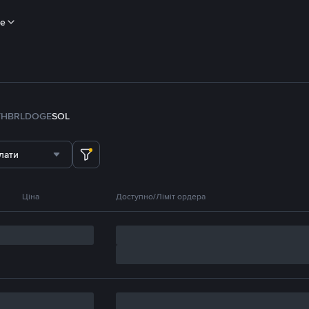
ше
TH
BRL
DOGE
SOL
лати
Ціна
Доступно/Ліміт ордера