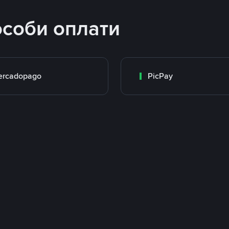
особи оплати
ercadopago
PicPay