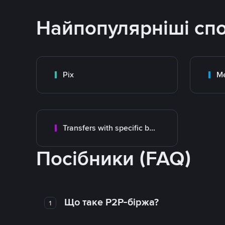
Найпопулярніші сп
Pix
M
Transfers with specific bank
Посібники (FAQ)
Що таке P2P-біржа?
1