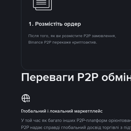
1. Розмістіть ордер
Після того, як ви розмістите P2P замовлення,
Binance P2P перекаже криптоактив.
Переваги P2P обмі
Глобальний і локальний маркетплейс
У той час як багато інших P2P-платформ орієнтован
P2P надає справді глобальний досвід торгівлі з пі