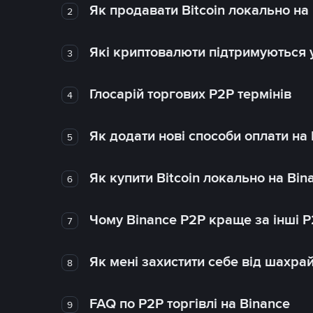
Як продавати Bitcoin локально на
2
Які криптовалюти підтримуються у
3
Глосарій торгових P2P термінів
4
Як додати нові способи оплати на
5
Як купити Bitcoin локально на Bin
6
Чому Binance P2P краще за інші 
7
Як мені захистити себе від шахра
8
FAQ по P2P торгівлі на Binance
9