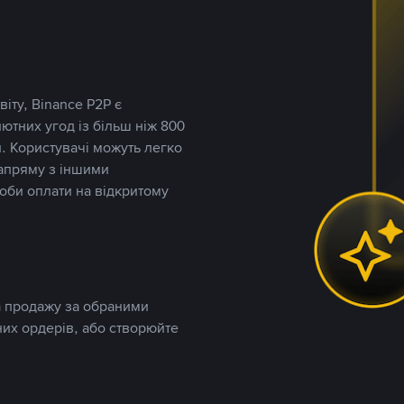
іту, Binance P2P є
тних угод із більш ніж 800
. Користувачі можуть легко
напряму з іншими
оби оплати на відкритому
та продажу за обраними
них ордерів, або створюйте