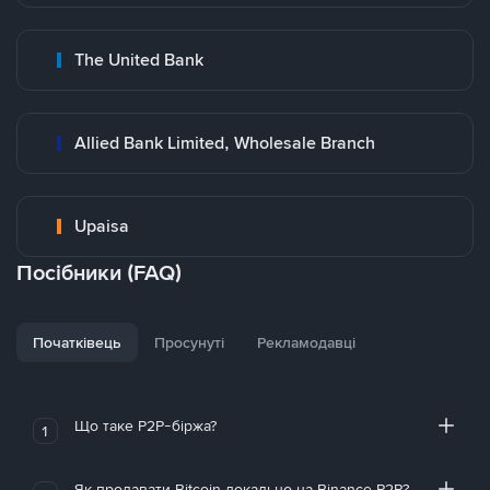
The United Bank
Allied Bank Limited, Wholesale Branch
Upaisa
Посібники (FAQ)
Початківець
Просунуті
Рекламодавці
Що таке P2P-біржа?
1
Як продавати Bitcoin локально на Binance P2P?