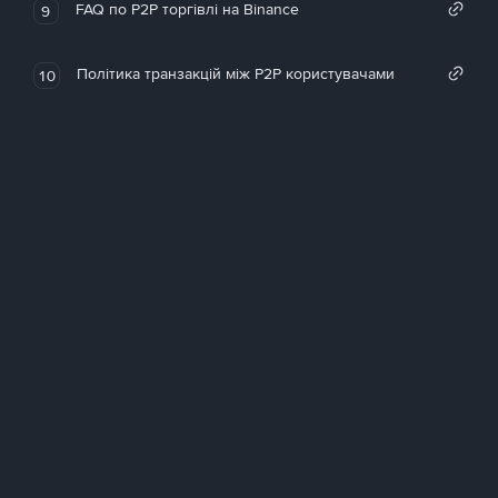
FAQ по P2P торгівлі на Binance
9
Політика транзакцій між P2P користувачами
10