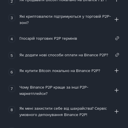
2
Які криптовалюти підтримуються у торговій P2P-
3
зоні?
Глосарій торгових P2P термінів
4
Як додати нові способи оплати на Binance P2P?
5
Як купити Bitcoin локально на Binance P2P?
6
Чому Binance P2P краще за інші P2P-
7
маркетплейси?
Як мені захистити себе від шахрайства? Сервіс
8
умовного депонування Binance P2P!