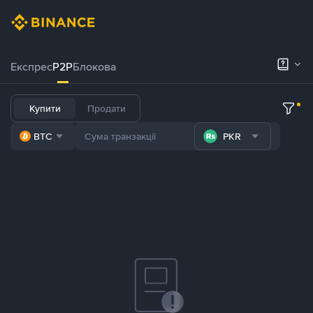
Експрес
P2P
Блокова
Купити
Продати
BTC
PKR