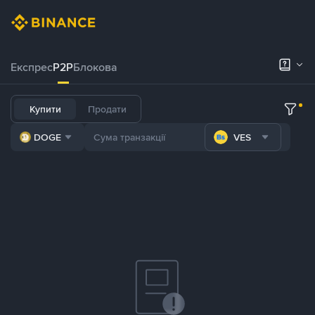
Експрес
P2P
Блокова
Купити
Продати
DOGE
VES