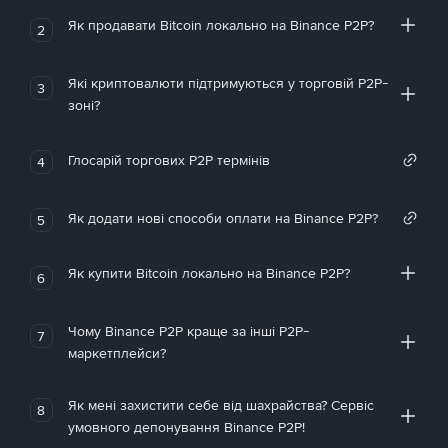
Як продавати Bitcoin локально на Binance P2P?
2
Які криптовалюти підтримуються у торговій P2P-
3
зоні?
Глосарій торгових P2P термінів
4
Як додати нові способи оплати на Binance P2P?
5
Як купити Bitcoin локально на Binance P2P?
6
Чому Binance P2P краще за інші P2P-
7
маркетплейси?
Як мені захистити себе від шахрайства? Сервіс
8
умовного депонування Binance P2P!