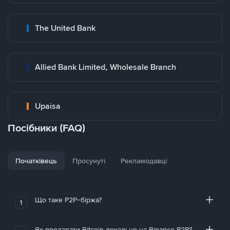
The United Bank
Allied Bank Limited, Wholesale Branch
Upaisa
Посібники (FAQ)
Початківець
Просунуті
Рекламодавці
Що таке P2P-біржа?
1
Як продавати Bitcoin локально на Binance P2P?