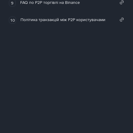
FAQ по P2P торгівлі на Binance
9
Політика транзакцій між P2P користувачами
10