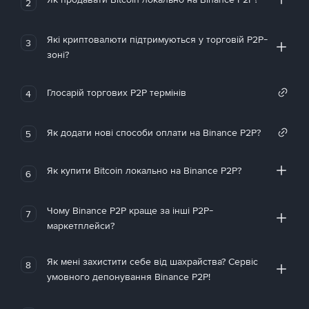
2
Які криптовалюти підтримуються у торговій P2P-
3
зоні?
Глосарій торгових P2P термінів
4
Як додати нові способи оплати на Binance P2P?
5
Як купити Bitcoin локально на Binance P2P?
6
Чому Binance P2P краще за інші P2P-
7
маркетплейси?
Як мені захистити себе від шахрайства? Сервіс
8
умовного депонування Binance P2P!