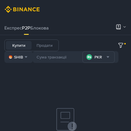
Експрес
P2P
Блокова
Купити
Продати
SHIB
PKR