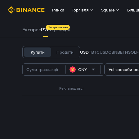
Ринки
Торгівля
Square
Біль
Застраховано
Експрес
P2P
Преміум
Купити
Продати
USDT
BTC
USDC
BNB
ETH
SOL
CNY
Усі способи оп
Рекламодавці