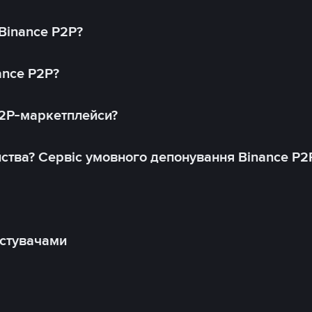
 Binance P2P?
ance P2P?
P2P-маркетплейси?
йства? Сервіс умовного депонування Binance P2
истувачами