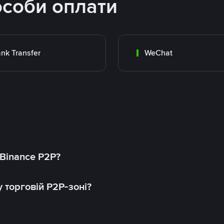
особи оплати
nk Transfer
WeChat
 Binance P2P?
 торговій P2P-зоні?