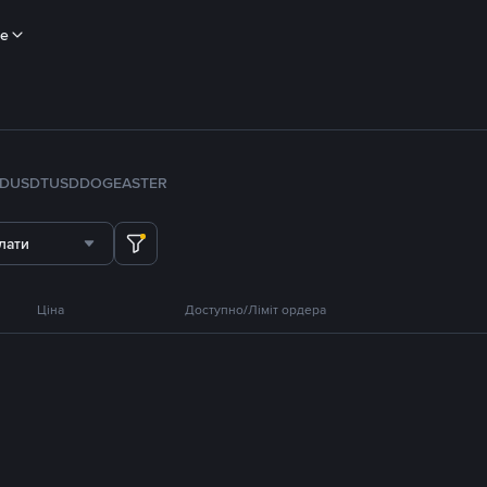
ше
FDUSD
TUSD
DOGE
ASTER
лати
Ціна
Доступно/Ліміт ордера