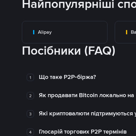
Найпопулярніші сп
Alipay
Ba
Посібники (FAQ)
Що таке P2P-біржа?
1
Як продавати Bitcoin локально на
2
Які криптовалюти підтримуються у
3
Глосарій торгових P2P термінів
4