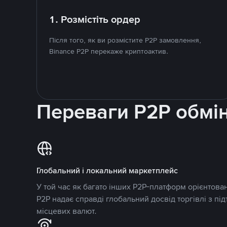
1. Розмістіть ордер
Після того, як ви розмістите P2P замовлення,
Binance P2P перекаже криптоактив.
Переваги P2P обмі
Глобальний і локальний маркетплейс
У той час як багато інших P2P-платформ орієнтован
P2P надає справді глобальний досвід торгівлі з пі
місцевих валют.