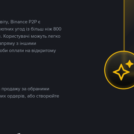
іту, Binance P2P є
тних угод із більш ніж 800
. Користувачі можуть легко
напряму з іншими
оби оплати на відкритому
та продажу за обраними
них ордерів, або створюйте