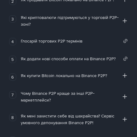
2
Які криптовалюти підтримуються у торговій P2P-
3
зоні?
Глосарій торгових P2P термінів
4
Як додати нові способи оплати на Binance P2P?
5
Як купити Bitcoin локально на Binance P2P?
6
Чому Binance P2P краще за інші P2P-
7
маркетплейси?
Як мені захистити себе від шахрайства? Сервіс
8
умовного депонування Binance P2P!