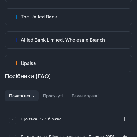
The United Bank
Allied Bank Limited, Wholesale Branch
Upaisa
Посібники (FAQ)
Початківець
Просунуті
Рекламодавці
Що таке P2P-біржа?
1
Як продавати Bitcoin локально на Binance P2P?