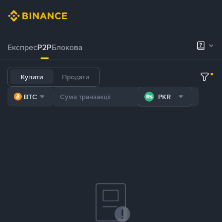
Експрес
P2P
Блокова
Купити
Продати
BTC
PKR