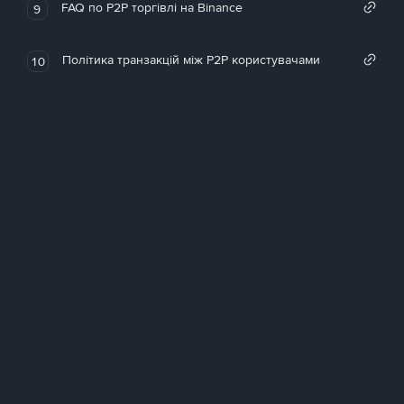
FAQ по P2P торгівлі на Binance
9
Політика транзакцій між P2P користувачами
10