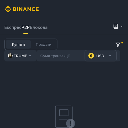
Експрес
P2P
Блокова
Купити
Продати
TRUMP
USD