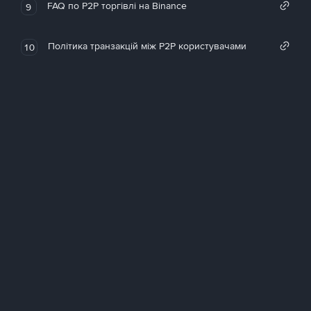
FAQ по P2P торгівлі на Binance
9
Політика транзакцій між P2P користувачами
10