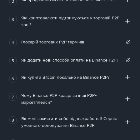
2
Які криптовалюти підтримуються у торговій P2P-
3
зоні?
Глосарій торгових P2P термінів
4
Як додати нові способи оплати на Binance P2P?
5
Як купити Bitcoin локально на Binance P2P?
6
Чому Binance P2P краще за інші P2P-
7
маркетплейси?
Як мені захистити себе від шахрайства? Сервіс
8
умовного депонування Binance P2P!