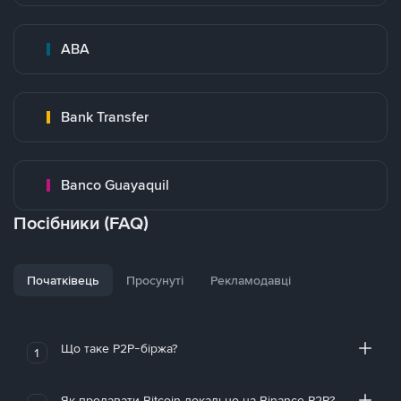
ABA
Bank Transfer
Banco Guayaquil
Посібники (FAQ)
Початківець
Просунуті
Рекламодавці
Що таке P2P-біржа?
1
Як продавати Bitcoin локально на Binance P2P?