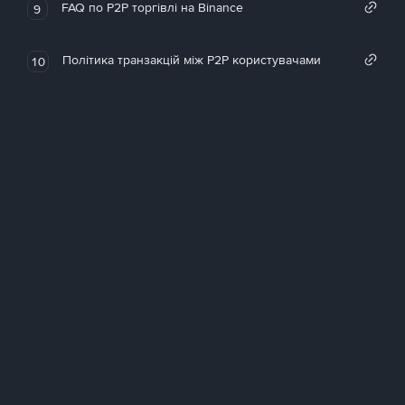
FAQ по P2P торгівлі на Binance
9
Політика транзакцій між P2P користувачами
10