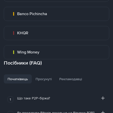
Banco Pichincha
KHQR
Wing Money
Посібники (FAQ)
Початківець
Просунуті
Рекламодавці
Що таке P2P-біржа?
1
Як продавати Bitcoin локально на Binance P2P?