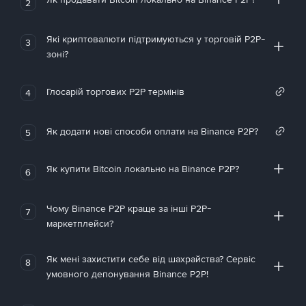
2
Які криптовалюти підтримуються у торговій P2P-
3
зоні?
Глосарій торгових P2P термінів
4
Як додати нові способи оплати на Binance P2P?
5
Як купити Bitcoin локально на Binance P2P?
6
Чому Binance P2P краще за інші P2P-
7
маркетплейси?
Як мені захистити себе від шахрайства? Сервіс
8
умовного депонування Binance P2P!