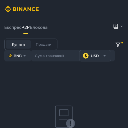
Експрес
P2P
Блокова
Купити
Продати
BNB
USD