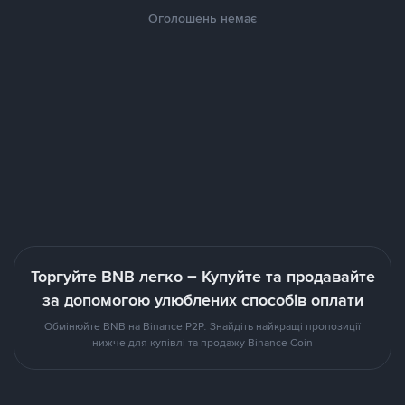
Оголошень немає
Торгуйте BNB легко – Купуйте та продавайте
за допомогою улюблених способів оплати
Обмінюйте BNB на Binance P2P. Знайдіть найкращі пропозиції
нижче для купівлі та продажу Binance Coin