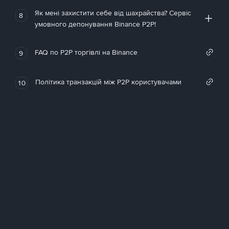
Як мені захистити себе від шахрайства? Сервіс
8
умовного депонування Binance P2P!
FAQ по P2P торгівлі на Binance
9
Політика транзакцій між P2P користувачами
10