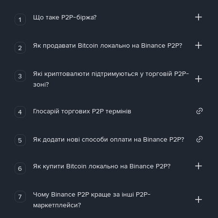
Що таке P2P-біржа?
1
Як продавати Bitcoin локально на Binance P2P?
2
Які криптовалюти підтримуються у торговій P2P-
3
зоні?
Глосарій торгових P2P термінів
4
Як додати нові способи оплати на Binance P2P?
5
Як купити Bitcoin локально на Binance P2P?
6
Чому Binance P2P краще за інші P2P-
7
маркетплейси?