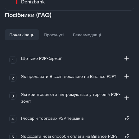
Denizbank
Посібники (FAQ)
Початківець
Просунуті
Рекламодавці
Що таке P2P-біржа?
1
Як продавати Bitcoin локально на Binance P2P?
2
Які криптовалюти підтримуються у торговій P2P-
3
зоні?
Глосарій торгових P2P термінів
4
Як додати нові способи оплати на Binance P2P?
5