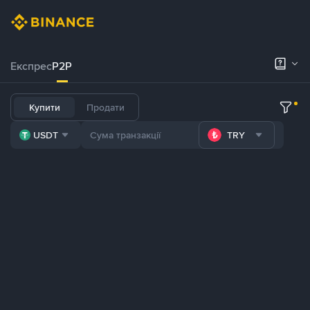
Експрес
P2P
Купити
Продати
USDT
TRY