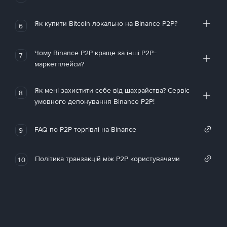
Як купити Bitcoin локально на Binance P2P?
6
Чому Binance P2P краще за інші P2P-
7
маркетплейси?
Як мені захистити себе від шахрайства? Сервіс
8
умовного депонування Binance P2P!
FAQ по P2P торгівлі на Binance
9
Політика транзакцій між P2P користувачами
10