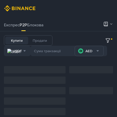
Експрес
P2P
Блокова
Купити
Продати
USDT
AED