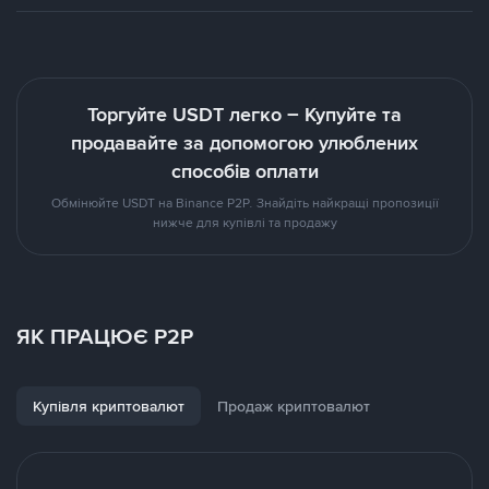
Торгуйте USDT легко – Купуйте та
продавайте за допомогою улюблених
способів оплати
Обмінюйте USDT на Binance P2P. Знайдіть найкращі пропозиції
нижче для купівлі та продажу
ЯК ПРАЦЮЄ P2P
Купівля криптовалют
Продаж криптовалют