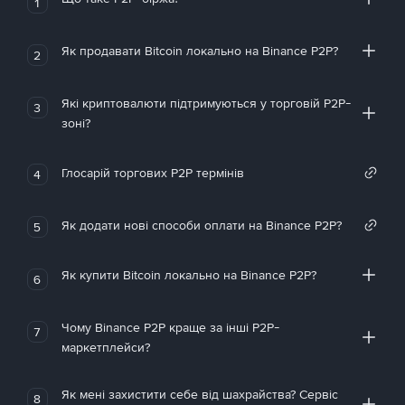
1
Як продавати Bitcoin локально на Binance P2P?
2
Які криптовалюти підтримуються у торговій P2P-
3
зоні?
Глосарій торгових P2P термінів
4
Як додати нові способи оплати на Binance P2P?
5
Як купити Bitcoin локально на Binance P2P?
6
Чому Binance P2P краще за інші P2P-
7
маркетплейси?
Як мені захистити себе від шахрайства? Сервіс
8