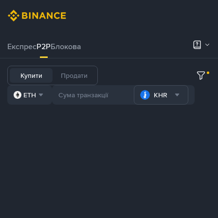
Експрес
P2P
Блокова
Купити
Продати
ETH
KHR