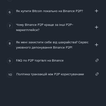
Як купити Bitcoin локально на Binance P2P?
6
Чому Binance P2P краще за інші P2P-
7
маркетплейси?
Як мені захистити себе від шахрайства? Сервіс
8
умовного депонування Binance P2P!
FAQ по P2P торгівлі на Binance
9
Політика транзакцій між P2P користувачами
10