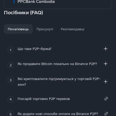
PPCBank Cambodia
Посібники (FAQ)
Початківець
Просунуті
Рекламодавці
Що таке P2P-біржа?
1
Як продавати Bitcoin локально на Binance P2P?
2
Які криптовалюти підтримуються у торговій P2P-
3
зоні?
Глосарій торгових P2P термінів
4
Як додати нові способи оплати на Binance P2P?
5