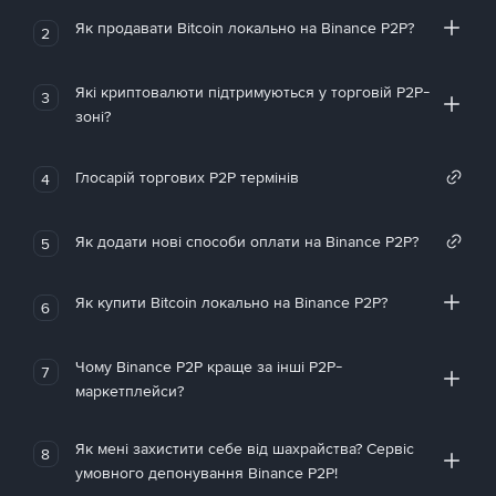
Як продавати Bitcoin локально на Binance P2P?
2
Які криптовалюти підтримуються у торговій P2P-
3
зоні?
Глосарій торгових P2P термінів
4
Як додати нові способи оплати на Binance P2P?
5
Як купити Bitcoin локально на Binance P2P?
6
Чому Binance P2P краще за інші P2P-
7
маркетплейси?
Як мені захистити себе від шахрайства? Сервіс
8
умовного депонування Binance P2P!