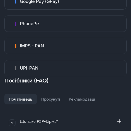
Google Pay (GPay)
PhonePe
IMPS - PAN
UPI-PAN
Посібники (FAQ)
Початківець
Просунуті
Рекламодавці
Що таке P2P-біржа?
1