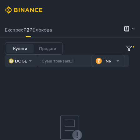
Експрес
P2P
Блокова
Купити
Продати
DOGE
INR