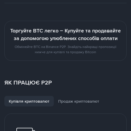
Торгуйте BTC легко – Купуйте та продавайте
за допомогою улюблених способів оплати
Обмінюйте BTC на Binance P2P. Знайдіть найкращі пропозиції
нижче для купівлі та продажу Bitcoin
ЯК ПРАЦЮЄ P2P
Купівля криптовалют
Продаж криптовалют