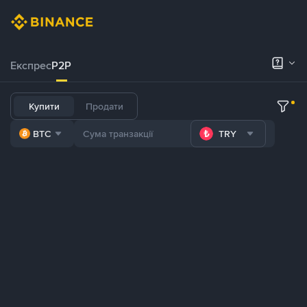
Експрес
P2P
Купити
Продати
BTC
TRY