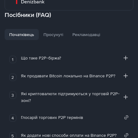
Denizbank
Посібники (FAQ)
Початківець
Просунуті
Рекламодавці
Що таке P2P-біржа?
1
Як продавати Bitcoin локально на Binance P2P?
2
Які криптовалюти підтримуються у торговій P2P-
3
зоні?
Глосарій торгових P2P термінів
4
Як додати нові способи оплати на Binance P2P?
5