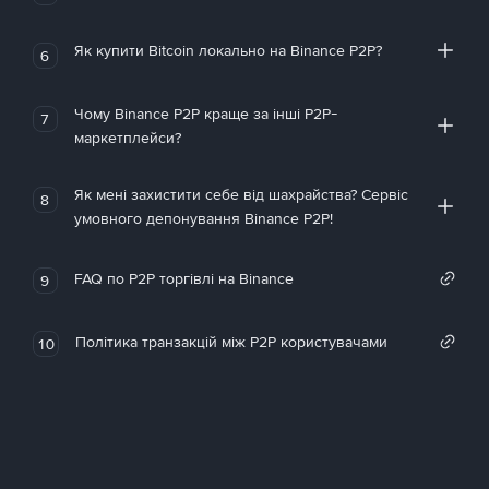
Як купити Bitcoin локально на Binance P2P?
6
Чому Binance P2P краще за інші P2P-
7
маркетплейси?
Як мені захистити себе від шахрайства? Сервіс
8
умовного депонування Binance P2P!
FAQ по P2P торгівлі на Binance
9
Політика транзакцій між P2P користувачами
10