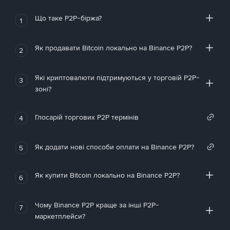
Що таке P2P-біржа?
1
Як продавати Bitcoin локально на Binance P2P?
2
Які криптовалюти підтримуються у торговій P2P-
3
зоні?
Глосарій торгових P2P термінів
4
Як додати нові способи оплати на Binance P2P?
5
Як купити Bitcoin локально на Binance P2P?
6
Чому Binance P2P краще за інші P2P-
7
маркетплейси?