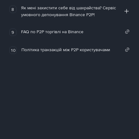
Як мені захистити себе від шахрайства? Сервіс
8
умовного депонування Binance P2P!
FAQ по P2P торгівлі на Binance
9
Політика транзакцій між P2P користувачами
10