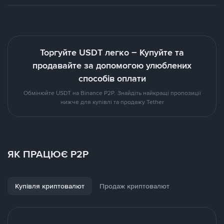
Торгуйте USDT легко – Купуйте та
продавайте за допомогою улюблених
способів оплати
Обмінюйте USDT на Binance P2P. Знайдіть найкращі пропозиції
нижче для купівлі та продажу Tether
ЯК ПРАЦЮЄ P2P
Купівля криптовалют
Продаж криптовалют