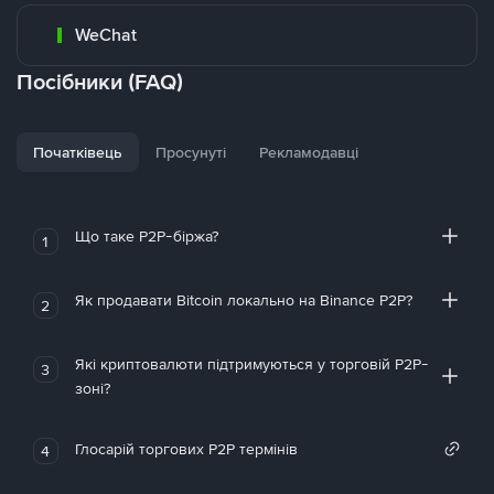
WeChat
Посібники (FAQ)
Початківець
Просунуті
Рекламодавці
Що таке P2P-біржа?
1
Як продавати Bitcoin локально на Binance P2P?
2
Які криптовалюти підтримуються у торговій P2P-
3
зоні?
Глосарій торгових P2P термінів
4