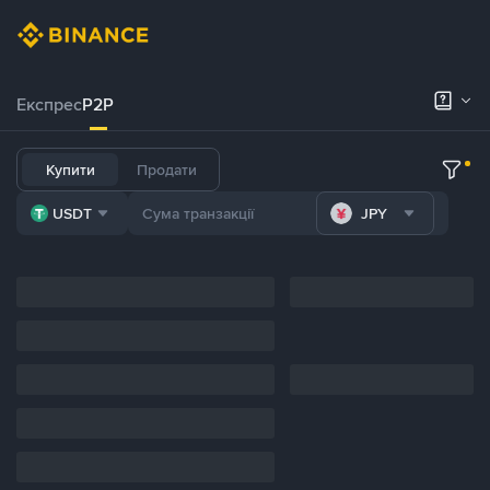
Експрес
P2P
Купити
Продати
USDT
JPY