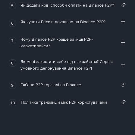
Як додати нові способи оплати на Binance P2P?
5
Як купити Bitcoin локально на Binance P2P?
6
Чому Binance P2P краще за інші P2P-
7
маркетплейси?
Як мені захистити себе від шахрайства? Сервіс
8
умовного депонування Binance P2P!
FAQ по P2P торгівлі на Binance
9
Політика транзакцій між P2P користувачами
10