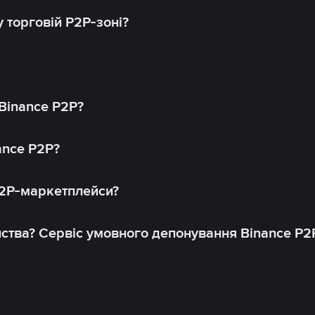
 торговій P2P-зоні?
 Binance P2P?
ance P2P?
P2P-маркетплейси?
йства? Сервіс умовного депонування Binance P2