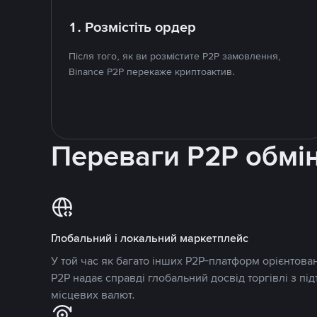
1. Розмістіть ордер
Після того, як ви розмістите P2P замовлення,
Binance P2P перекаже криптоактив.
Переваги P2P обмі
Глобальний і локальний маркетплейс
У той час як багато інших P2P-платформ орієнтован
P2P надає справді глобальний досвід торгівлі з пі
місцевих валют.