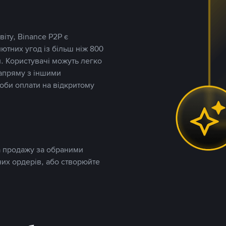
іту, Binance P2P є
тних угод із більш ніж 800
. Користувачі можуть легко
напряму з іншими
оби оплати на відкритому
та продажу за обраними
них ордерів, або створюйте