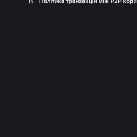
Політика транзакцій між P2P кор
10