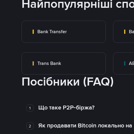
Найпопулярніші сп
Bank Transfer
Ba
Trans Bank
A
Посібники (FAQ)
Що таке P2P-біржа?
1
Як продавати Bitcoin локально на
2