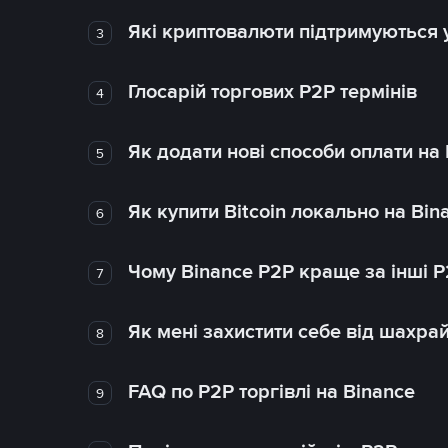
Які криптовалюти підтримуються у
3
Глосарій торгових P2P термінів
4
Як додати нові способи оплати на
5
Як купити Bitcoin локально на Bin
6
Чому Binance P2P краще за інші 
7
Як мені захистити себе від шахра
8
FAQ по P2P торгівлі на Binance
9