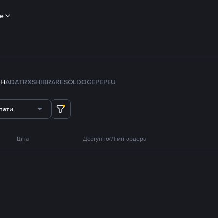
ше
TH
ADA
TRX
SHIB
RARE
SOL
DOGE
PEPE
U
лати
Ціна
Доступно/Ліміт ордера