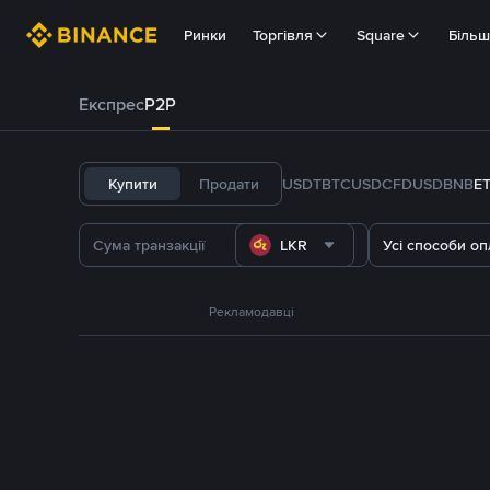
Ринки
Торгівля
Square
Біль
Експрес
P2P
Купити
Продати
USDT
BTC
USDC
FDUSD
BNB
E
LKR
Усі способи оп
Рекламодавці