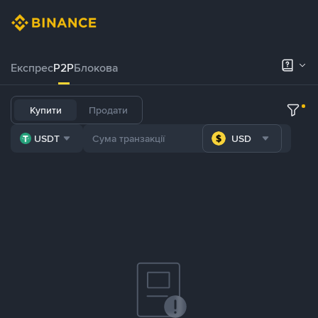
Експрес
P2P
Блокова
Купити
Продати
USDT
USD