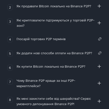
Як продавати Bitcoin локально на Binance P2P?
2
Які криптовалюти підтримуються у торговій P2P-
3
зоні?
Глосарій торгових P2P термінів
4
Як додати нові способи оплати на Binance P2P?
5
Як купити Bitcoin локально на Binance P2P?
6
Чому Binance P2P краще за інші P2P-
7
маркетплейси?
Як мені захистити себе від шахрайства? Сервіс
8
умовного депонування Binance P2P!