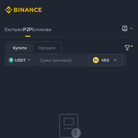
Експрес
P2P
Блокова
Купити
Продати
USDT
VES