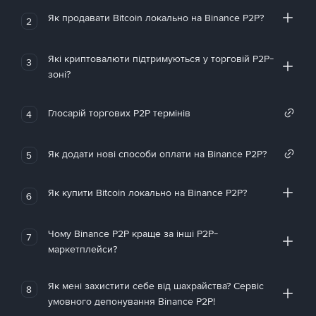
Як продавати Bitcoin локально на Binance P2P?
2
Які криптовалюти підтримуються у торговій P2P-
3
зоні?
Глосарій торгових P2P термінів
4
Як додати нові способи оплати на Binance P2P?
5
Як купити Bitcoin локально на Binance P2P?
6
Чому Binance P2P краще за інші P2P-
7
маркетплейси?
Як мені захистити себе від шахрайства? Сервіс
8
умовного депонування Binance P2P!