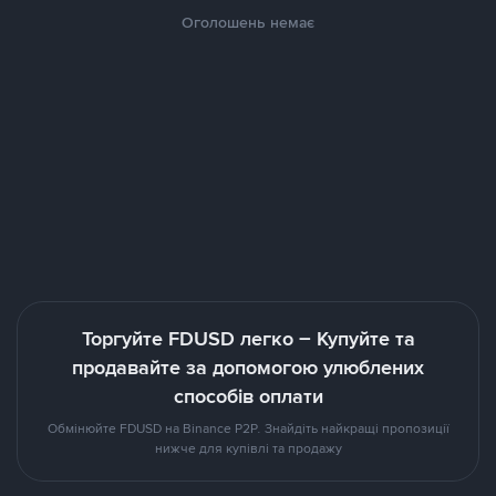
Оголошень немає
Торгуйте FDUSD легко – Купуйте та
продавайте за допомогою улюблених
способів оплати
Обмінюйте FDUSD на Binance P2P. Знайдіть найкращі пропозиції
нижче для купівлі та продажу