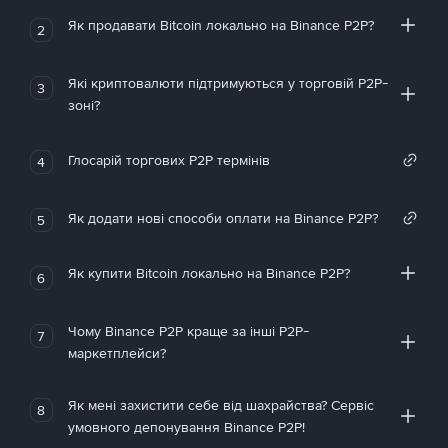
Як продавати Bitcoin локально на Binance P2P?
2
Які криптовалюти підтримуються у торговій P2P-
3
зоні?
Глосарій торгових P2P термінів
4
Як додати нові способи оплати на Binance P2P?
5
Як купити Bitcoin локально на Binance P2P?
6
Чому Binance P2P краще за інші P2P-
7
маркетплейси?
Як мені захистити себе від шахрайства? Сервіс
8
умовного депонування Binance P2P!