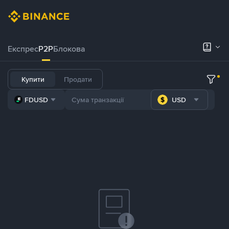
Експрес
P2P
Блокова
Купити
Продати
FDUSD
USD