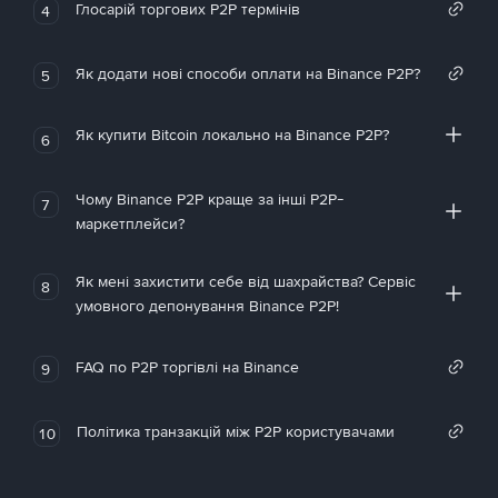
Глосарій торгових P2P термінів
4
Як додати нові способи оплати на Binance P2P?
5
Як купити Bitcoin локально на Binance P2P?
6
Чому Binance P2P краще за інші P2P-
7
маркетплейси?
Як мені захистити себе від шахрайства? Сервіс
8
умовного депонування Binance P2P!
FAQ по P2P торгівлі на Binance
9
Політика транзакцій між P2P користувачами
10