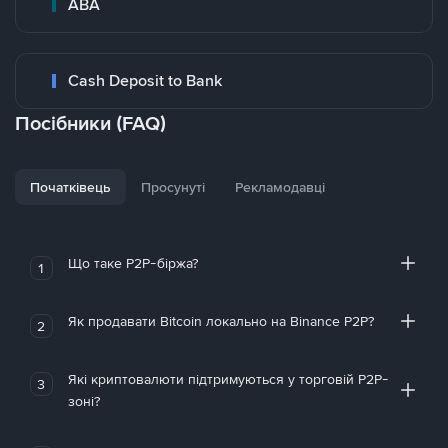
ABA
Cash Deposit to Bank
Посібники (FAQ)
Початківець
Просунуті
Рекламодавці
Що таке P2P-біржа?
1
Як продавати Bitcoin локально на Binance P2P?
2
Які криптовалюти підтримуються у торговій P2P-
3
зоні?