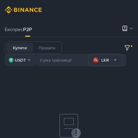
Експрес
P2P
Купити
Продати
USDT
LKR