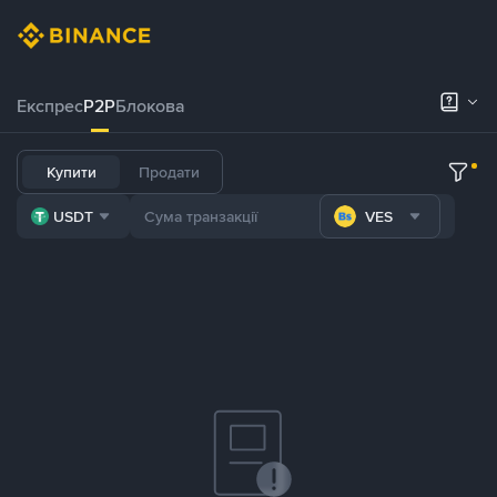
Експрес
P2P
Блокова
Купити
Продати
USDT
VES