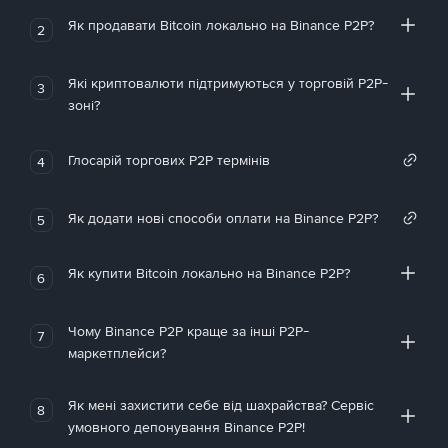
Як продавати Bitcoin локально на Binance P2P?
2
Які криптовалюти підтримуються у торговій P2P-
3
зоні?
Глосарій торгових P2P термінів
4
Як додати нові способи оплати на Binance P2P?
5
Як купити Bitcoin локально на Binance P2P?
6
Чому Binance P2P краще за інші P2P-
7
маркетплейси?
Як мені захистити себе від шахрайства? Сервіс
8
умовного депонування Binance P2P!