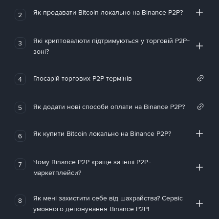
Як продавати Bitcoin локально на Binance P2P?
2
Які криптовалюти підтримуються у торговій P2P-
3
зоні?
Глосарій торгових P2P термінів
4
Як додати нові способи оплати на Binance P2P?
5
Як купити Bitcoin локально на Binance P2P?
6
Чому Binance P2P краще за інші P2P-
7
маркетплейси?
Як мені захистити себе від шахрайства? Сервіс
8
умовного депонування Binance P2P!