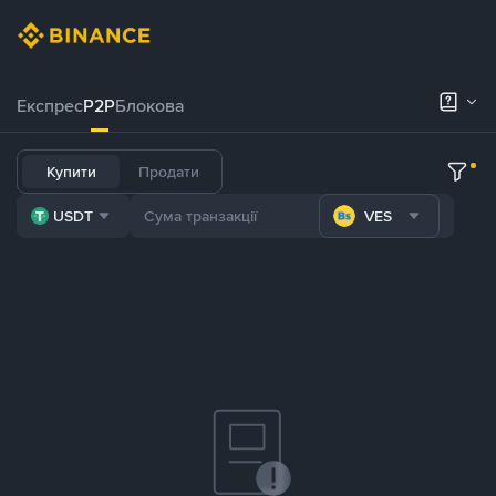
Експрес
P2P
Блокова
Купити
Продати
USDT
VES