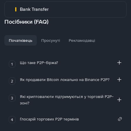
Bank Transfer
Посібники (FAQ)
Початківець
Просунуті
Рекламодавці
Що таке P2P-біржа?
1
Як продавати Bitcoin локально на Binance P2P?
2
Які криптовалюти підтримуються у торговій P2P-
3
зоні?
Глосарій торгових P2P термінів
4