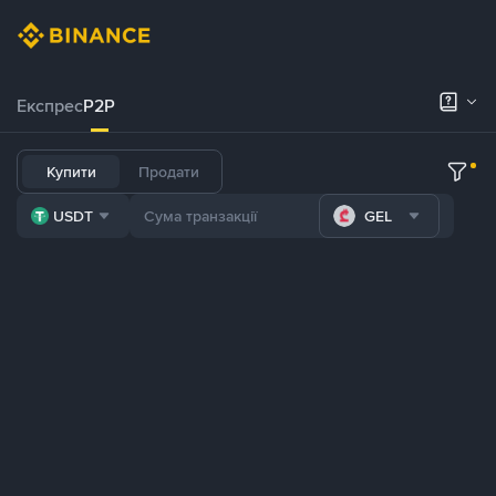
Експрес
P2P
Купити
Продати
USDT
GEL