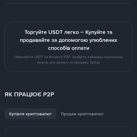
Торгуйте USDT легко – Купуйте та
продавайте за допомогою улюблених
способів оплати
Обмінюйте USDT на Binance P2P. Знайдіть найкращі пропозиції
нижче для купівлі та продажу Tether
ЯК ПРАЦЮЄ P2P
Купівля криптовалют
Продаж криптовалют