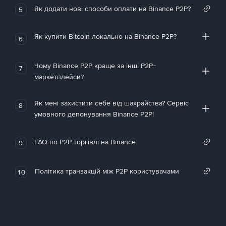
Як додати нові способи оплати на Binance P2P?
5
Як купити Bitcoin локально на Binance P2P?
6
Чому Binance P2P краще за інші P2P-
7
маркетплейси?
Як мені захистити себе від шахрайства? Сервіс
8
умовного депонування Binance P2P!
FAQ по P2P торгівлі на Binance
9
Політика транзакцій між P2P користувачами
10