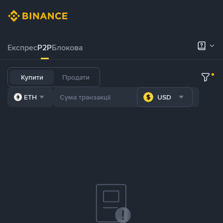
Експрес
P2P
Блокова
Купити
Продати
ETH
USD