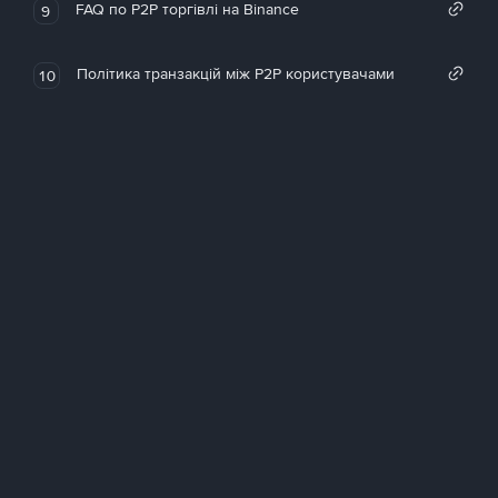
FAQ по P2P торгівлі на Binance
9
Політика транзакцій між P2P користувачами
10