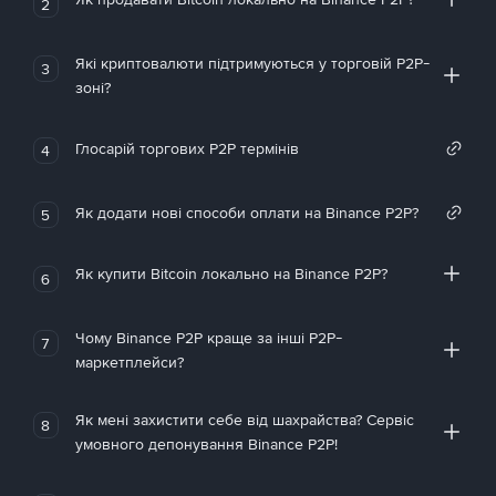
2
Які криптовалюти підтримуються у торговій P2P-
3
зоні?
Глосарій торгових P2P термінів
4
Як додати нові способи оплати на Binance P2P?
5
Як купити Bitcoin локально на Binance P2P?
6
Чому Binance P2P краще за інші P2P-
7
маркетплейси?
Як мені захистити себе від шахрайства? Сервіс
8
умовного депонування Binance P2P!