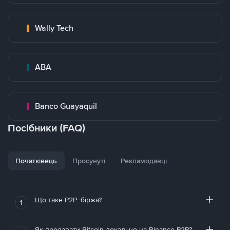
Wally Tech
ABA
Banco Guayaquil
Посібники (FAQ)
Початківець
Просунуті
Рекламодавці
Що таке P2P-біржа?
1
Як продавати Bitcoin локально на Binance P2P?