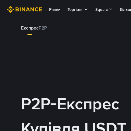
Ринки
Торгівля
Square
Біль
Експрес
P2P
P2P-Експрес
Купівля USDT 