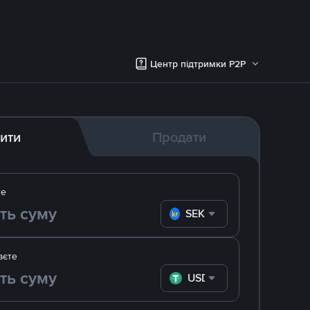
Центр підтримки P2P
ити
Продати
те
SEK
аєте
USDT