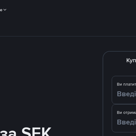
ше
Куп
Ви плати
Ви отрим
за SEK