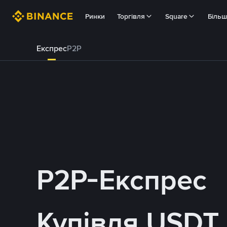
Ринки
Торгівля
Square
Біль
Експрес
P2P
P2P-Експрес
Купівля USDT