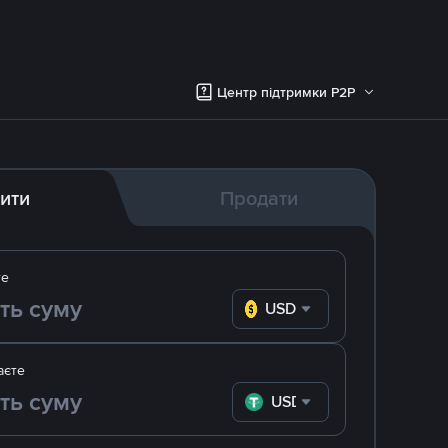
Центр підтримки P2P
ити
Продати
те
USD
аєте
USDT