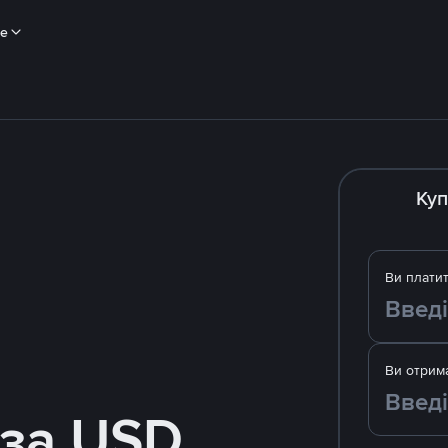
ше
Куп
Ви плати
Ви отрим
 за USD