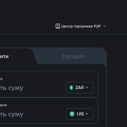
Центр підтримки P2P
ити
Продати
те
ZAR
аєте
USDT