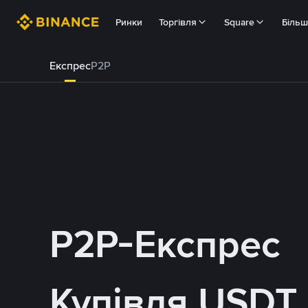
Ринки
Торгівля
Square
Біль
Експрес
P2P
P2P-Експрес
Купівля USDT