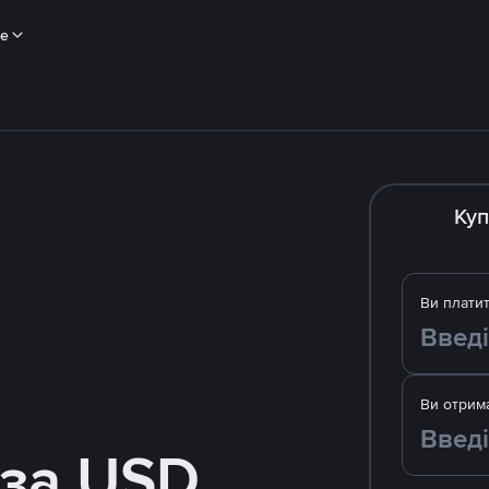
ше
Куп
Ви плати
Ви отрим
 за USD