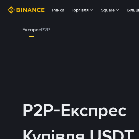
Ринки
Торгівля
Square
Біль
Експрес
P2P
P2P-Експрес
Купівля USDT