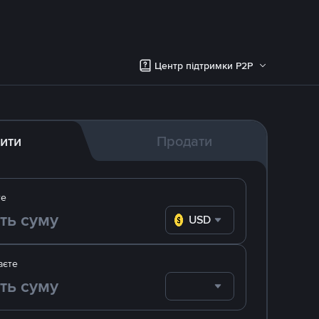
Центр підтримки P2P
ити
Продати
те
USD
аєте