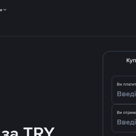
ше
Куп
Ви плати
Ви отрим
 за TRY