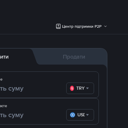
Центр підтримки P2P
ити
Продати
те
TRY
аєте
USDC