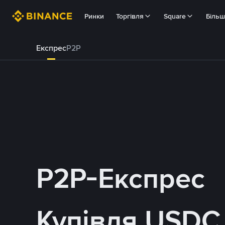
Ринки
Торгівля
Square
Біль
Експрес
P2P
P2P-Експрес
Купівля USDC