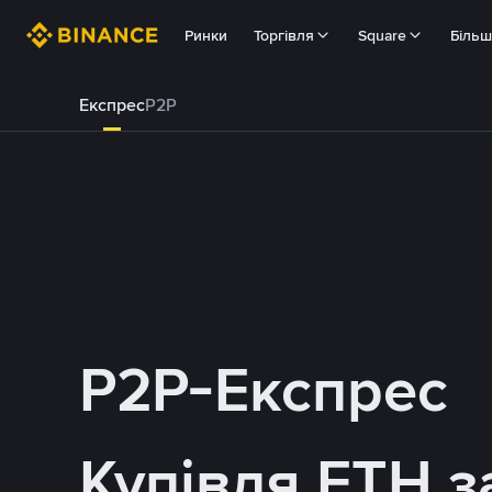
Ринки
Торгівля
Square
Біль
Експрес
P2P
P2P-Експрес
Купівля ETH 