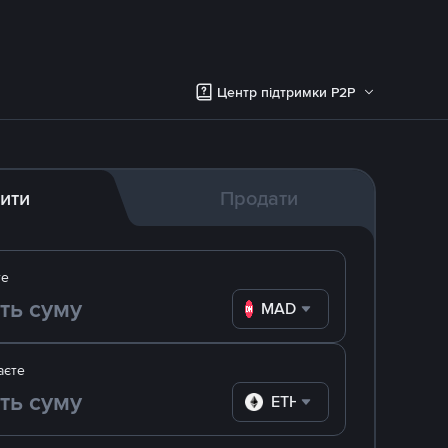
Центр підтримки P2P
ити
Продати
те
MAD
аєте
ETH