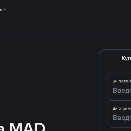
ше
Куп
Ви плати
Ви отрим
за MAD