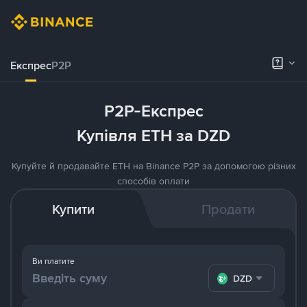
Експрес
P2P
P2P-Експрес
Купівля ETH за DZD
Купуйте й продавайте ETH на Binance P2P за допомогою різних
способів оплати
Купити
Продати
Ви платите
DZD