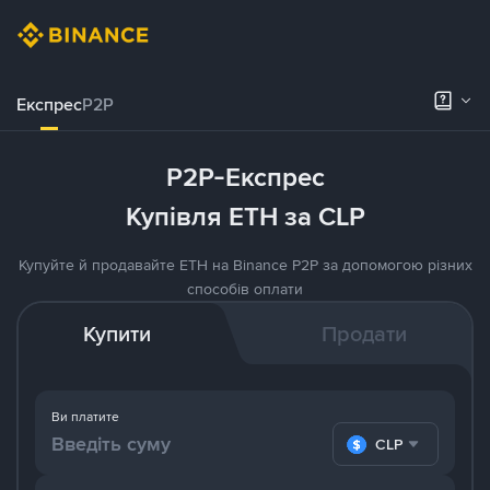
Експрес
P2P
P2P-Експрес
Купівля ETH за CLP
Купуйте й продавайте ETH на Binance P2P за допомогою різних
способів оплати
Купити
Продати
Ви платите
CLP