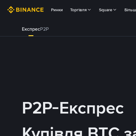
Ринки
Торгівля
Square
Біль
Експрес
P2P
P2P-Експрес
Купівля BTC з