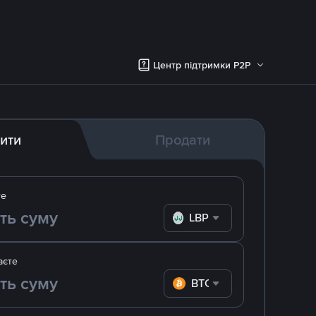
Центр підтримки P2P
ити
Продати
те
LBP
аєте
BTC