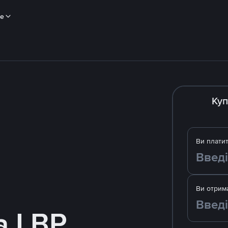
ше
Куп
Ви плати
Ви отрим
а LBP