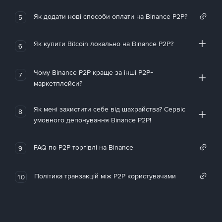
Як додати нові способи оплати на Binance P2P?
5
Як купити Bitcoin локально на Binance P2P?
6
Чому Binance P2P краще за інші P2P-
7
маркетплейси?
Як мені захистити себе від шахрайства? Сервіс
8
умовного депонування Binance P2P!
FAQ по P2P торгівлі на Binance
9
Політика транзакцій між P2P користувачами
10