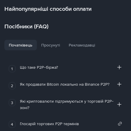
Найпопулярніші способи оплати
Посібники (FAQ)
Початківець
Просунуті
Рекламодавці
Що таке P2P-біржа?
1
Як продавати Bitcoin локально на Binance P2P?
2
Які криптовалюти підтримуються у торговій P2P-
3
зоні?
Глосарій торгових P2P термінів
4