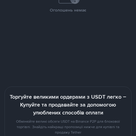
Оголошень немає
Торгуйте великими ордерами з USDT легко –
Купуйте та продавайте за допомогою
улюблених способів оплати
Обмінюйте великі обcяги USDT на Binance P2P для блокової
торгівлі. Знайдіть найкращі пропозиції нижче для купівлі та
продажу Tether