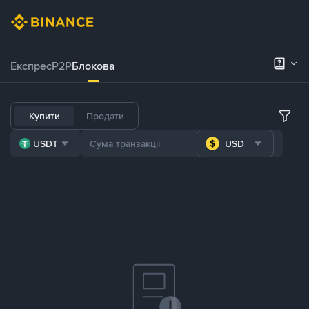
Експрес
P2P
Блокова
Купити
Продати
USDT
USD