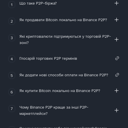
Що таке P2P-біржа?
1
Як продавати Bitcoin локально на Binance P2P?
2
Які криптовалюти підтримуються у торговій P2P-
3
зоні?
Глосарій торгових P2P термінів
4
Як додати нові способи оплати на Binance P2P?
5
Як купити Bitcoin локально на Binance P2P?
6
Чому Binance P2P краще за інші P2P-
7
маркетплейси?