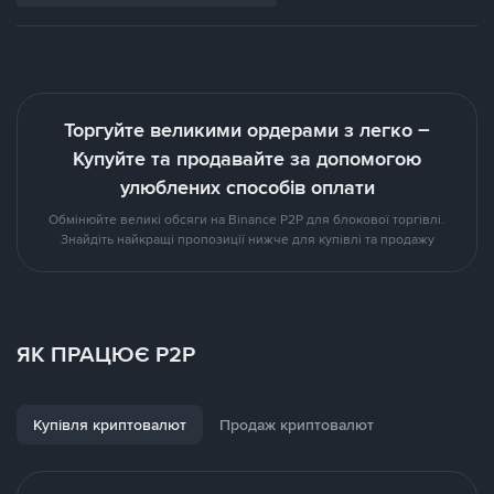
Торгуйте великими ордерами з легко –
Купуйте та продавайте за допомогою
улюблених способів оплати
Обмінюйте великі обcяги на Binance P2P для блокової торгівлі.
Знайдіть найкращі пропозиції нижче для купівлі та продажу
ЯК ПРАЦЮЄ P2P
Купівля криптовалют
Продаж криптовалют