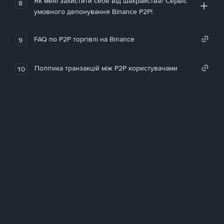
Як мені захистити себе від шахрайства? Сервіс
8
умовного депонування Binance P2P!
FAQ по P2P торгівлі на Binance
9
Політика транзакцій між P2P користувачами
10