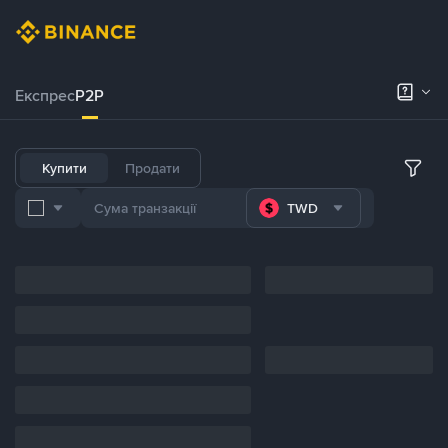
Експрес
P2P
Купити
Продати
TWD