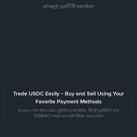
වෙළෙඳ දැන්වීම් නොමැත
Trade USDC Easily - Buy and Sell Using Your
Favorite Payment Methods
Binance P2P මත USDC හුවමාරු කරන්න. මිලදී ගැනීමට සහ
විකිණීමට පහත හොඳම දීමනා සොයන්න