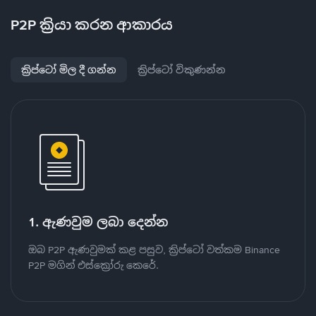
P2P ක්‍රියා කරන ආකාරය
ක්‍රිප්ටෝ මිල දී ගන්න
ක්‍රිප්ටෝ විකුණන්න
1. ඇණවුම ලබා දෙන්න
ඔබ P2P ඇණවුමක් කළ පසුව, ක්‍රිප්ටෝ වත්කම Binance
P2P මගින් එස්ක්‍රෝරු කෙරේ.