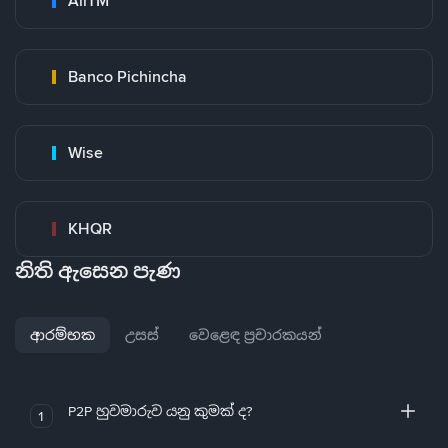
AirTM
Banco Pichincha
Wise
KHQR
නිති ඇසෙන පැණ
ආරම්භක
උසස්
වෙළෙඳ ප්‍රචාරකයන්
P2P හුවමාරුව යනු කුමක් ද?
1