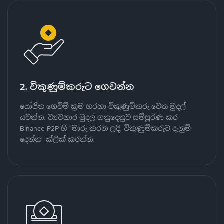
2. විකුණුම්කරුට ගෙවන්න
යෝජිත ගෙවීම් ක්‍රම හරහා විකුණුම්කරු වෙත මුදල්
යවන්න. ව්‍යවහාර මුදල් ගනුදෙනුව සම්පූර්ණ කර
Binance P2P හි "මාරු කරන ලදි, විකුණුම්කරුට දැනුම්
දෙන්න" ක්ලික් කරන්න.