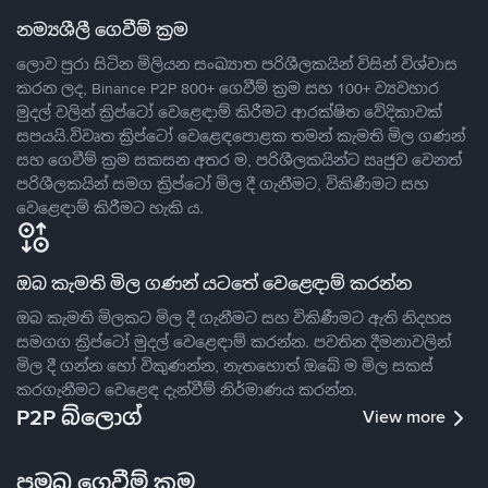
නම්‍යශීලී ගෙවීම් ක්‍රම
ලොව පුරා සිටින මිලියන සංඛ්‍යාත පරිශීලකයින් විසින් විශ්වාස
කරන ලද, Binance P2P 800+ ගෙවීම් ක්‍රම සහ 100+ ව්‍යවහාර
මුදල් වලින් ක්‍රිප්ටෝ වෙළෙඳාම් කිරීමට ආරක්ෂිත වේදිකාවක්
සපයයි.විවෘත ක්‍රිප්ටෝ වෙළෙඳපොළක තමන් කැමති මිල ගණන්
සහ ගෙවීම් ක්‍රම සකසන අතර ම, පරිශීලකයින්ට ඍජුව වෙනත්
පරිශීලකයින් සමග ක්‍රිප්ටෝ මිල දී ගැනීමට, විකිණීමට සහ
වෙළෙඳාම් කිරීමට හැකි ය.
ඔබ කැමති මිල ගණන් යටතේ වෙළෙඳාම් කරන්න
ඔබ කැමති මිලකට මිල දී ගැනීමට සහ විකිණීමට ඇති නිදහස
සමගග ක්‍රිප්ටෝ මුදල් වෙළෙඳාම් කරන්න. පවතින දීමනාවලින්
මිල දී ගන්න හෝ විකුණන්න, නැතහොත් ඔබේ ම මිල සකස්
කරගැනීමට වෙළෙඳ දැන්වීම් නිර්මාණය කරන්න.
P2P බ්ලොග්
View more
ප්‍රමුඛ ගෙවීම් ක්‍රම