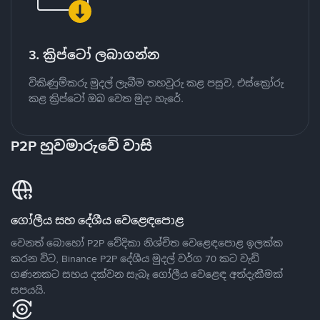
3. ක්‍රිප්ටෝ ලබාගන්න
විකිණුම්කරු මුදල් ලැබීම තහවුරු කළ පසුව, එස්ක්‍රෝරු
කළ ක්‍රිප්ටෝ ඔබ වෙත මුදා හැරේ.
P2P හුවමාරුවේ වාසි
ගෝලීය සහ දේශීය වෙළෙඳපොළ
වෙනත් බොහෝ P2P වේදිකා නිශ්චිත වෙළෙඳපොළ ඉලක්ක
කරන විට, Binance P2P දේශීය මුදල් වර්ග 70 කට වැඩි
ගණනකට සහය දක්වන සැබෑ ගෝලීය වෙළෙඳ අත්දැකීමක්
සපයයි.