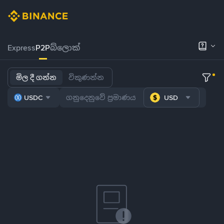
Express
P2P
බ්ලොක්
මිල දී ගන්න
විකුණන්න
USDC
USD