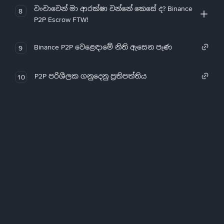
වංචාවෙන් මා ආරක්ෂා වන්නේ කෙසේ ද? Binance
8
P2P Escrow FTW!
Binance P2P වෙළෙඳාමේ නිති ඇසෙන පැණ
9
P2P පරිශීලක ගනුදෙනු ප්‍රතිපත්තිය
10