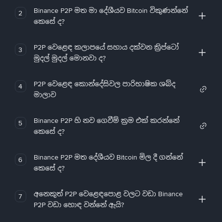
Binance P2P මත මා දේශීයව Bitcoin විකුණන්නේ
2
කෙසේ ද?
P2P වෙළෙඳ කලාපයේ සහාය දක්වන ක්‍රිප්ටෝ
3
මුදල් මුදල් මොනවා ද?
P2P වෙළෙඳ කොන්දේසිවල පාරිභාෂික ශබ්ද
4
මාලාව
Binance P2P හි නව ගෙවීම් ක්‍රම එක් කරන්නේ
5
කෙසේ ද?
Binance P2P මත දේශීයව Bitcoin මිල දී ගන්නේ
6
කෙසේ ද?
අනෙකුත් P2P වෙළෙඳපොළ වලට වඩා Binance
7
P2P වඩා හොඳ වන්නේ ඇයි?