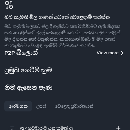
ඔබ කැමති මිල ගණන් යටතේ වෙළෙඳාම් කරන්න
ඔබ කැමති මිලකට මිල දී ගැනීමට සහ විකිණීමට ඇති නිදහස
සමගග ක්‍රිප්ටෝ මුදල් වෙළෙඳාම් කරන්න. පවතින දීමනාවලින්
මිල දී ගන්න හෝ විකුණන්න, නැතහොත් ඔබේ ම මිල සකස්
කරගැනීමට වෙළෙඳ දැන්වීම් නිර්මාණය කරන්න.
P2P බ්ලොග්
View more
ප්‍රමුඛ ගෙවීම් ක්‍රම
නිති ඇසෙන පැණ
ආරම්භක
උසස්
වෙළෙඳ ප්‍රචාරකයන්
P2P හුවමාරුව යනු කුමක් ද?
1