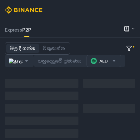
Express
P2P
මිල දී ගන්න
විකුණන්න
BTC
AED