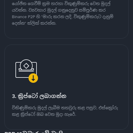
යෝජිත ගෙවීම් ක්‍රම හරහා විකුණුම්කරු වෙත මුදල්
යවන්න. ව්‍යවහාර මුදල් ගනුදෙනුව සම්පූර්ණ කර
Binance P2P හි "මාරු කරන ලදි, විකුණුම්කරුට දැනුම්
දෙන්න" ක්ලික් කරන්න.
3. ක්‍රිප්ටෝ ලබාගන්න
විකිණුම්කරු මුදල් ලැබීම තහවුරු කළ පසුව, එස්ක්‍රෝරු
කළ ක්‍රිප්ටෝ ඔබ වෙත මුදා හැරේ.