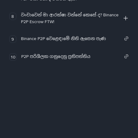
වංචාවෙන් මා ආරක්ෂා වන්නේ කෙසේ ද? Binance
8
P2P Escrow FTW!
Binance P2P වෙළෙඳාමේ නිති ඇසෙන පැණ
9
P2P පරිශීලක ගනුදෙනු ප්‍රතිපත්තිය
10