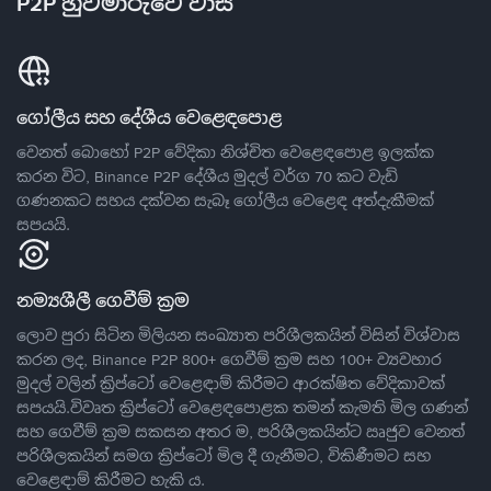
P2P හුවමාරුවේ වාසි
ගෝලීය සහ දේශීය වෙළෙඳපොළ
වෙනත් බොහෝ P2P වේදිකා නිශ්චිත වෙළෙඳපොළ ඉලක්ක
කරන විට, Binance P2P දේශීය මුදල් වර්ග 70 කට වැඩි
ගණනකට සහය දක්වන සැබෑ ගෝලීය වෙළෙඳ අත්දැකීමක්
සපයයි.
නම්‍යශීලී ගෙවීම් ක්‍රම
ලොව පුරා සිටින මිලියන සංඛ්‍යාත පරිශීලකයින් විසින් විශ්වාස
කරන ලද, Binance P2P 800+ ගෙවීම් ක්‍රම සහ 100+ ව්‍යවහාර
මුදල් වලින් ක්‍රිප්ටෝ වෙළෙඳාම් කිරීමට ආරක්ෂිත වේදිකාවක්
සපයයි.විවෘත ක්‍රිප්ටෝ වෙළෙඳපොළක තමන් කැමති මිල ගණන්
සහ ගෙවීම් ක්‍රම සකසන අතර ම, පරිශීලකයින්ට ඍජුව වෙනත්
පරිශීලකයින් සමග ක්‍රිප්ටෝ මිල දී ගැනීමට, විකිණීමට සහ
වෙළෙඳාම් කිරීමට හැකි ය.