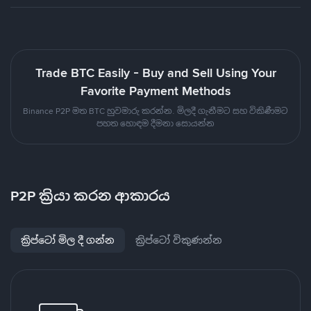
Trade BTC Easily - Buy and Sell Using Your
Favorite Payment Methods
Binance P2P මත BTC හුවමාරු කරන්න. මිලදී ගැනීමට සහ විකිණීමට
පහත හොඳම දීමනා සොයන්න
P2P ක්‍රියා කරන ආකාරය
ක්‍රිප්ටෝ මිල දී ගන්න
ක්‍රිප්ටෝ විකුණන්න