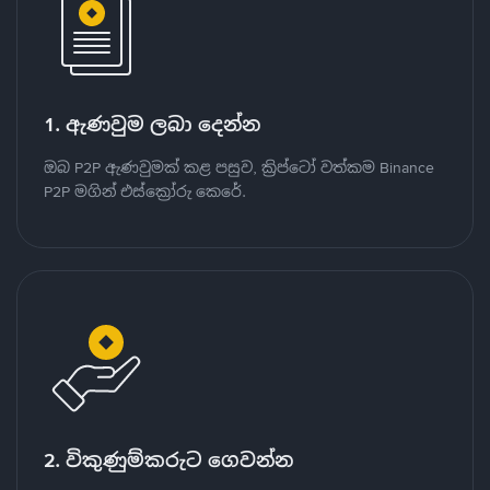
1. ඇණවුම ලබා දෙන්න
ඔබ P2P ඇණවුමක් කළ පසුව, ක්‍රිප්ටෝ වත්කම Binance
P2P මගින් එස්ක්‍රෝරු කෙරේ.
2. විකුණුම්කරුට ගෙවන්න