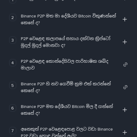
Binance P2P මත මා දේශීයව Bitcoin විකුණන්නේ
2
කෙසේ ද?
P2P වෙළෙඳ කලාපයේ සහාය දක්වන ක්‍රිප්ටෝ
3
මුදල් මුදල් මොනවා ද?
P2P වෙළෙඳ කොන්දේසිවල පාරිභාෂික ශබ්ද
4
මාලාව
Binance P2P හි නව ගෙවීම් ක්‍රම එක් කරන්නේ
5
කෙසේ ද?
Binance P2P මත දේශීයව Bitcoin මිල දී ගන්නේ
6
කෙසේ ද?
අනෙකුත් P2P වෙළෙඳපොළ වලට වඩා Binance
7
P2P වඩා හොඳ වන්නේ ඇයි?