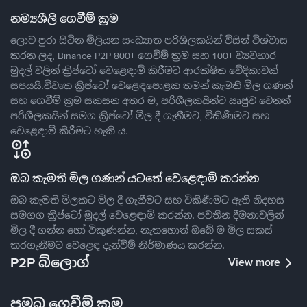
නම්‍යශීලී ගෙවීම් ක්‍රම
ලොව පුරා සිටින මිලියන සංඛ්‍යාත පරිශීලකයින් විසින් විශ්වාස
කරන ලද, Binance P2P 800+ ගෙවීම් ක්‍රම සහ 100+ ව්‍යවහාර
මුදල් වලින් ක්‍රිප්ටෝ වෙළෙඳාම් කිරීමට ආරක්ෂිත වේදිකාවක්
සපයයි.විවෘත ක්‍රිප්ටෝ වෙළෙඳපොළක තමන් කැමති මිල ගණන්
සහ ගෙවීම් ක්‍රම සකසන අතර ම, පරිශීලකයින්ට ඍජුව වෙනත්
පරිශීලකයින් සමග ක්‍රිප්ටෝ මිල දී ගැනීමට, විකිණීමට සහ
වෙළෙඳාම් කිරීමට හැකි ය.
ඔබ කැමති මිල ගණන් යටතේ වෙළෙඳාම් කරන්න
ඔබ කැමති මිලකට මිල දී ගැනීමට සහ විකිණීමට ඇති නිදහස
සමගග ක්‍රිප්ටෝ මුදල් වෙළෙඳාම් කරන්න. පවතින දීමනාවලින්
මිල දී ගන්න හෝ විකුණන්න, නැතහොත් ඔබේ ම මිල සකස්
කරගැනීමට වෙළෙඳ දැන්වීම් නිර්මාණය කරන්න.
P2P බ්ලොග්
View more
ප්‍රමුඛ ගෙවීම් ක්‍රම