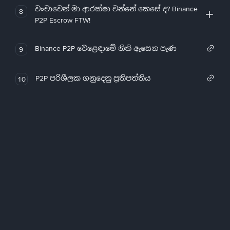
වංචාවෙන් මා ආරක්ෂා වන්නේ කෙසේ ද? Binance
8
P2P Escrow FTW!
Binance P2P වෙළෙඳාමේ නිති ඇසෙන පැණ
9
P2P පරිශීලක ගනුදෙනු ප්‍රතිපත්තිය
10