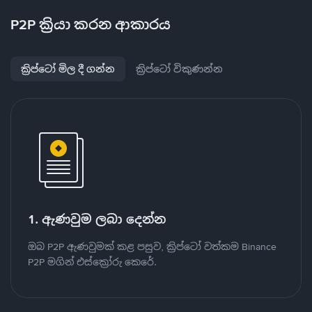
P2P ක්‍රියා කරන ආකාරය
ක්‍රිප්ටෝ මිල දී ගන්න
ක්‍රිප්ටෝ විකුණන්න
1. ඇණවුම ලබා දෙන්න
ඔබ P2P ඇණවුමක් කළ පසුව, ක්‍රිප්ටෝ වත්කම Binance
P2P මගින් එස්ක්‍රෝරු කෙරේ.