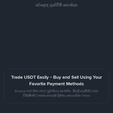
වෙළෙඳ දැන්වීම් නොමැත
Trade USDT Easily - Buy and Sell Using Your
Favorite Payment Methods
Binance P2P මත USDT හුවමාරු කරන්න. මිලදී ගැනීමට සහ
විකිණීමට පහත හොඳම දීමනා සොයන්න Tether