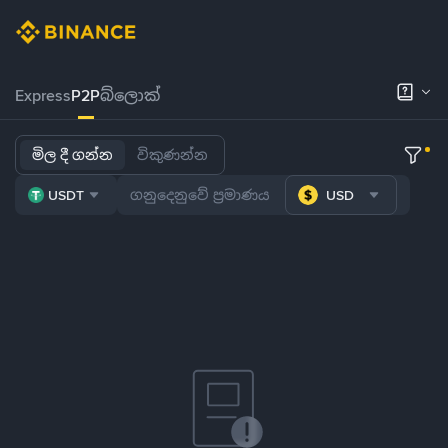
Express
P2P
බ්ලොක්
මිල දී ගන්න
විකුණන්න
USDT
USD