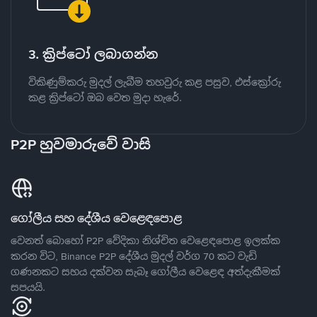
3. ක්‍රිප්ටෝ ලබාගන්න
විකිණුම්කරු මුදල් ලැබීම තහවුරු කළ පසුව, එස්ක්‍රෝරු
කළ ක්‍රිප්ටෝ ඔබ වෙත මුදා හැරේ.
P2P හුවමාරුවේ වාසි
ගෝලීය සහ දේශීය වෙළෙඳපොළ
වෙනත් බොහෝ P2P වේදිකා නිශ්චිත වෙළෙඳපොළ ඉලක්ක
කරන විට, Binance P2P දේශීය මුදල් වර්ග 70 කට වැඩි
ගණනකට සහය දක්වන සැබෑ ගෝලීය වෙළෙඳ අත්දැකීමක්
සපයයි.