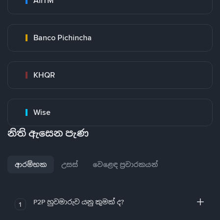
AirTM
Banco Pichincha
KHQR
Wise
නිති ඇසෙන පැණ
ආරම්භක
උසස්
වෙළෙඳ ප්‍රචාරකයන්
P2P හුවමාරුව යනු කුමක් ද?
1