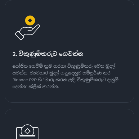
2. විකුණුම්කරුට ගෙවන්න
යෝජිත ගෙවීම් ක්‍රම හරහා විකුණුම්කරු වෙත මුදල්
යවන්න. ව්‍යවහාර මුදල් ගනුදෙනුව සම්පූර්ණ කර
Binance P2P හි "මාරු කරන ලදි, විකුණුම්කරුට දැනුම්
දෙන්න" ක්ලික් කරන්න.