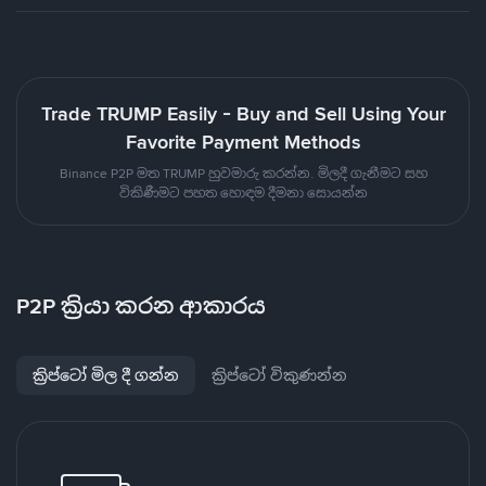
Trade TRUMP Easily - Buy and Sell Using Your
Favorite Payment Methods
Binance P2P මත TRUMP හුවමාරු කරන්න. මිලදී ගැනීමට සහ
විකිණීමට පහත හොඳම දීමනා සොයන්න
P2P ක්‍රියා කරන ආකාරය
ක්‍රිප්ටෝ මිල දී ගන්න
ක්‍රිප්ටෝ විකුණන්න