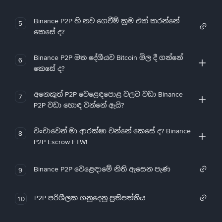
Binance P2P හි නව ගෙවීම් ක්‍රම එක් කරන්නේ
5
කෙසේ ද?
Binance P2P මත දේශීයව Bitcoin මිල දී ගන්නේ
6
කෙසේ ද?
අනෙකුත් P2P වෙළෙඳපොළ වලට වඩා Binance
7
P2P වඩා හොඳ වන්නේ ඇයි?
වංචාවෙන් මා ආරක්ෂා වන්නේ කෙසේ ද? Binance
8
P2P Escrow FTW!
Binance P2P වෙළෙඳාමේ නිති ඇසෙන පැණ
9
P2P පරිශීලක ගනුදෙනු ප්‍රතිපත්තිය
10