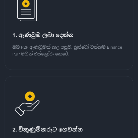
1. ඇණවුම ලබා දෙන්න
ඔබ P2P ඇණවුමක් කළ පසුව, ක්‍රිප්ටෝ වත්කම Binance
P2P මගින් එස්ක්‍රෝරු කෙරේ.
2. විකුණුම්කරුට ගෙවන්න