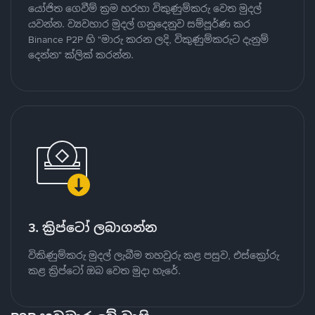
යෝජිත ගෙවීම් ක්‍රම හරහා විකුණුම්කරු වෙත මුදල්
යවන්න. ව්‍යවහාර මුදල් ගනුදෙනුව සම්පූර්ණ කර
Binance P2P හි "මාරු කරන ලදි, විකුණුම්කරුට දැනුම්
දෙන්න" ක්ලික් කරන්න.
3. ක්‍රිප්ටෝ ලබාගන්න
විකිණුම්කරු මුදල් ලැබීම තහවුරු කළ පසුව, එස්ක්‍රෝරු
කළ ක්‍රිප්ටෝ ඔබ වෙත මුදා හැරේ.