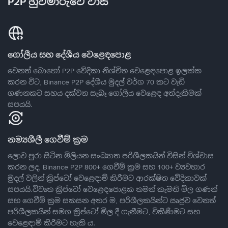
P2P හුවමාරුවේ වාසි
ගෝලීය සහ දේශීය වෙළෙඳපොළ
වෙනත් බොහෝ P2P වේදිකා නිශ්චිත වෙළෙඳපොළ ඉලක්ක
කරන විට, Binance P2P දේශීය මුදල් වර්ග 70 කට වැඩි
ගණනකට සහය දක්වන සැබෑ ගෝලීය වෙළෙඳ අත්දැකීමක්
සපයයි.
නම්‍යශීලී ගෙවීම් ක්‍රම
ලොව පුරා සිටින මිලියන සංඛ්‍යාත පරිශීලකයින් විසින් විශ්වාස
කරන ලද, Binance P2P 800+ ගෙවීම් ක්‍රම සහ 100+ ව්‍යවහාර
මුදල් වලින් ක්‍රිප්ටෝ වෙළෙඳාම් කිරීමට ආරක්ෂිත වේදිකාවක්
සපයයි.විවෘත ක්‍රිප්ටෝ වෙළෙඳපොළක තමන් කැමති මිල ගණන්
සහ ගෙවීම් ක්‍රම සකසන අතර ම, පරිශීලකයින්ට ඍජුව වෙනත්
පරිශීලකයින් සමග ක්‍රිප්ටෝ මිල දී ගැනීමට, විකිණීමට සහ
වෙළෙඳාම් කිරීමට හැකි ය.