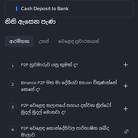
Cash Deposit to Bank
නිති ඇසෙන පැණ
ආරම්භක
උසස්
වෙළෙඳ ප්‍රචාරකයන්
P2P හුවමාරුව යනු කුමක් ද?
1
Binance P2P මත මා දේශීයව Bitcoin විකුණන්නේ
2
කෙසේ ද?
P2P වෙළෙඳ කලාපයේ සහාය දක්වන ක්‍රිප්ටෝ
3
මුදල් මුදල් මොනවා ද?
P2P වෙළෙඳ කොන්දේසිවල පාරිභාෂික ශබ්ද
4
මාලාව