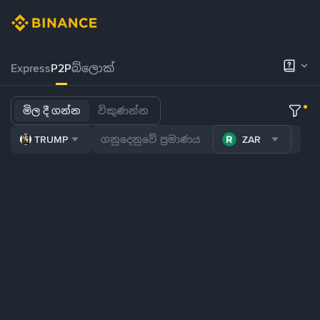
Express
P2P
බ්ලොක්
මිල දී ගන්න
විකුණන්න
TRUMP
ZAR