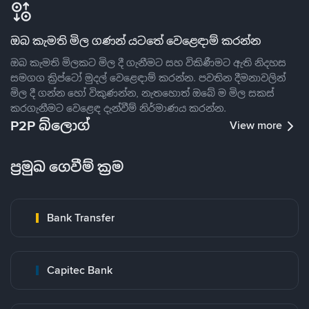
ඔබ කැමති මිල ගණන් යටතේ වෙළෙඳාම් කරන්න
ඔබ කැමති මිලකට මිල දී ගැනීමට සහ විකිණීමට ඇති නිදහස
සමගග ක්‍රිප්ටෝ මුදල් වෙළෙඳාම් කරන්න. පවතින දීමනාවලින්
මිල දී ගන්න හෝ විකුණන්න, නැතහොත් ඔබේ ම මිල සකස්
කරගැනීමට වෙළෙඳ දැන්වීම් නිර්මාණය කරන්න.
P2P බ්ලොග්
View more
ප්‍රමුඛ ගෙවීම් ක්‍රම
Bank Transfer
Capitec Bank