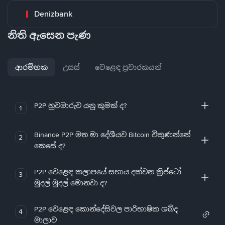
Denizbank
නිති ඇසෙන පැණ
ආරම්භක
උසස්
වෙළෙඳ ප්‍රචාරකයන්
P2P හුවමාරුව යනු කුමක් ද?
1
Binance P2P මත මා දේශීයව Bitcoin විකුණන්නේ
2
කෙසේ ද?
P2P වෙළෙඳ කලාපයේ සහාය දක්වන ක්‍රිප්ටෝ
3
මුදල් මුදල් මොනවා ද?
P2P වෙළෙඳ කොන්දේසිවල පාරිභාෂික ශබ්ද
4
මාලාව