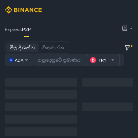
Express
P2P
මිල දී ගන්න
විකුණන්න
ADA
TRY