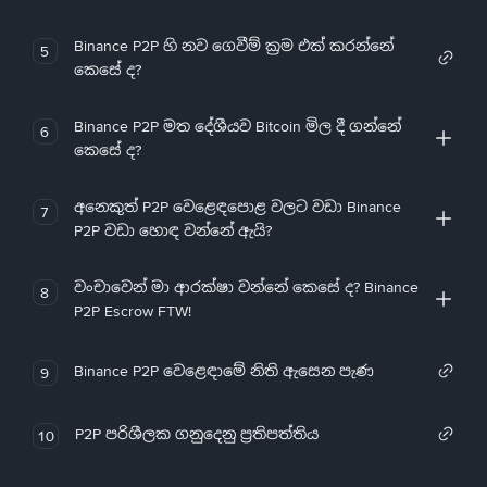
Binance P2P හි නව ගෙවීම් ක්‍රම එක් කරන්නේ
5
කෙසේ ද?
Binance P2P මත දේශීයව Bitcoin මිල දී ගන්නේ
6
කෙසේ ද?
අනෙකුත් P2P වෙළෙඳපොළ වලට වඩා Binance
7
P2P වඩා හොඳ වන්නේ ඇයි?
වංචාවෙන් මා ආරක්ෂා වන්නේ කෙසේ ද? Binance
8
P2P Escrow FTW!
Binance P2P වෙළෙඳාමේ නිති ඇසෙන පැණ
9
P2P පරිශීලක ගනුදෙනු ප්‍රතිපත්තිය
10