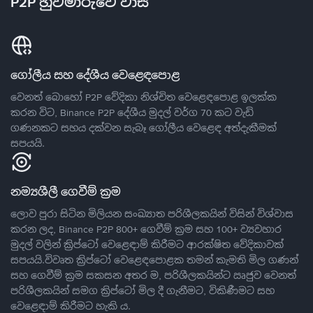
P2P හුවමාරුවේ වාසි
ගෝලීය සහ දේශීය වෙළෙඳපොළ
වෙනත් බොහෝ P2P වේදිකා නිශ්චිත වෙළෙඳපොළ ඉලක්ක
කරන විට, Binance P2P දේශීය මුදල් වර්ග 70 කට වැඩි
ගණනකට සහය දක්වන සැබෑ ගෝලීය වෙළෙඳ අත්දැකීමක්
සපයයි.
නම්‍යශීලී ගෙවීම් ක්‍රම
ලොව පුරා සිටින මිලියන සංඛ්‍යාත පරිශීලකයින් විසින් විශ්වාස
කරන ලද, Binance P2P 800+ ගෙවීම් ක්‍රම සහ 100+ ව්‍යවහාර
මුදල් වලින් ක්‍රිප්ටෝ වෙළෙඳාම් කිරීමට ආරක්ෂිත වේදිකාවක්
සපයයි.විවෘත ක්‍රිප්ටෝ වෙළෙඳපොළක තමන් කැමති මිල ගණන්
සහ ගෙවීම් ක්‍රම සකසන අතර ම, පරිශීලකයින්ට ඍජුව වෙනත්
පරිශීලකයින් සමග ක්‍රිප්ටෝ මිල දී ගැනීමට, විකිණීමට සහ
වෙළෙඳාම් කිරීමට හැකි ය.