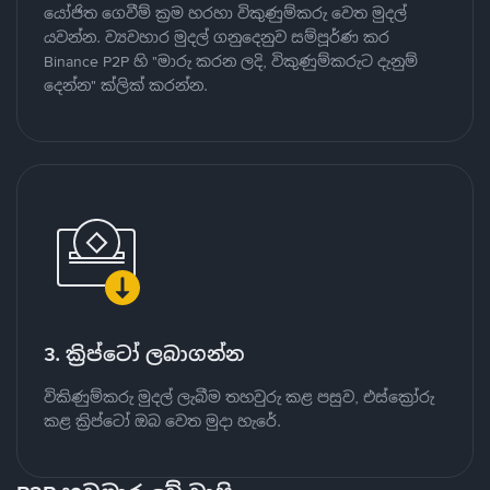
යෝජිත ගෙවීම් ක්‍රම හරහා විකුණුම්කරු වෙත මුදල්
යවන්න. ව්‍යවහාර මුදල් ගනුදෙනුව සම්පූර්ණ කර
Binance P2P හි "මාරු කරන ලදි, විකුණුම්කරුට දැනුම්
දෙන්න" ක්ලික් කරන්න.
3. ක්‍රිප්ටෝ ලබාගන්න
විකිණුම්කරු මුදල් ලැබීම තහවුරු කළ පසුව, එස්ක්‍රෝරු
කළ ක්‍රිප්ටෝ ඔබ වෙත මුදා හැරේ.