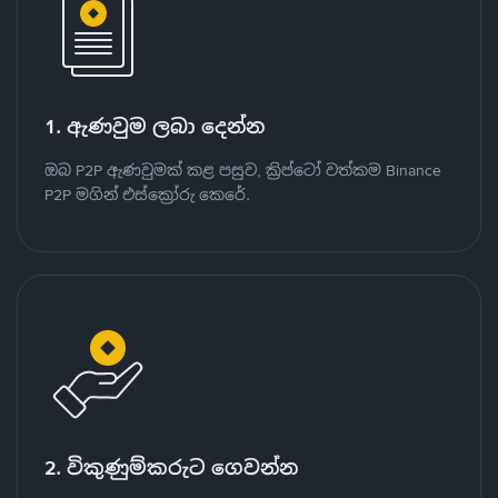
1. ඇණවුම ලබා දෙන්න
ඔබ P2P ඇණවුමක් කළ පසුව, ක්‍රිප්ටෝ වත්කම Binance
P2P මගින් එස්ක්‍රෝරු කෙරේ.
2. විකුණුම්කරුට ගෙවන්න