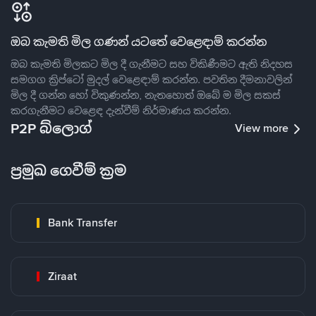
ඔබ කැමති මිල ගණන් යටතේ වෙළෙඳාම් කරන්න
ඔබ කැමති මිලකට මිල දී ගැනීමට සහ විකිණීමට ඇති නිදහස
සමගග ක්‍රිප්ටෝ මුදල් වෙළෙඳාම් කරන්න. පවතින දීමනාවලින්
මිල දී ගන්න හෝ විකුණන්න, නැතහොත් ඔබේ ම මිල සකස්
කරගැනීමට වෙළෙඳ දැන්වීම් නිර්මාණය කරන්න.
P2P බ්ලොග්
View more
ප්‍රමුඛ ගෙවීම් ක්‍රම
Bank Transfer
Ziraat