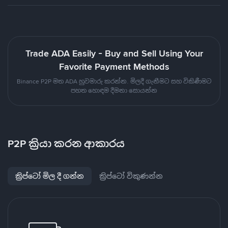
Trade ADA Easily - Buy and Sell Using Your
Favorite Payment Methods
Binance P2P මත ADA හුවමාරු කරන්න. මිලදී ගැනීමට සහ විකිණීමට
පහත හොඳම දීමනා සොයන්න
P2P ක්‍රියා කරන ආකාරය
ක්‍රිප්ටෝ මිල දී ගන්න
ක්‍රිප්ටෝ විකුණන්න