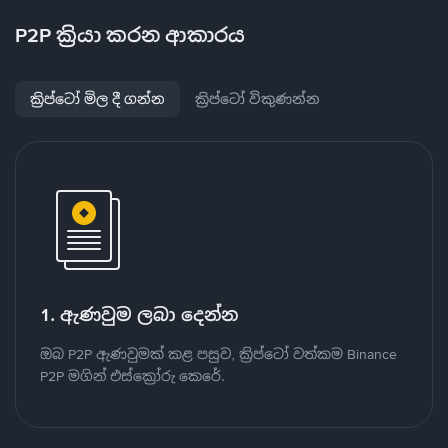
P2P ක්‍රියා කරන ආකාරය
ක්‍රිප්ටෝ මිල දී ගන්න
ක්‍රිප්ටෝ විකුණන්න
1. ඇණවුම ලබා දෙන්න
ඔබ P2P ඇණවුමක් කළ පසුව, ක්‍රිප්ටෝ වත්කම Binance
P2P මගින් එස්ක්‍රෝරු කෙරේ.