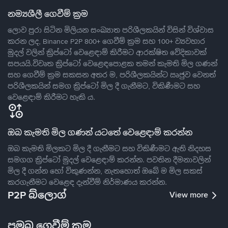
නම්‍යශීලී ගෙවීම් ක්‍රම
ලොව පුරා සිටින මිලියන සංඛ්‍යාත පරිශීලකයින් විසින් විශ්වාස
කරන ලද, Binance P2P 800+ ගෙවීම් ක්‍රම සහ 100+ ව්‍යවහාර
මුදල් වලින් ක්‍රිප්ටෝ වෙළෙඳාම් කිරීමට ආරක්ෂිත වේදිකාවක්
සපයයි.විවෘත ක්‍රිප්ටෝ වෙළෙඳපොළක තමන් කැමති මිල ගණන්
සහ ගෙවීම් ක්‍රම සකසන අතර ම, පරිශීලකයින්ට ඍජුව වෙනත්
පරිශීලකයින් සමග ක්‍රිප්ටෝ මිල දී ගැනීමට, විකිණීමට සහ
වෙළෙඳාම් කිරීමට හැකි ය.
ඔබ කැමති මිල ගණන් යටතේ වෙළෙඳාම් කරන්න
ඔබ කැමති මිලකට මිල දී ගැනීමට සහ විකිණීමට ඇති නිදහස
සමගග ක්‍රිප්ටෝ මුදල් වෙළෙඳාම් කරන්න. පවතින දීමනාවලින්
මිල දී ගන්න හෝ විකුණන්න, නැතහොත් ඔබේ ම මිල සකස්
කරගැනීමට වෙළෙඳ දැන්වීම් නිර්මාණය කරන්න.
P2P බ්ලොග්
View more
ප්‍රමුඛ ගෙවීම් ක්‍රම