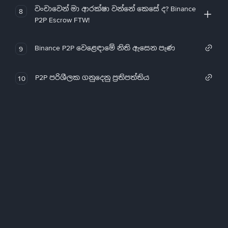
වංචාවෙන් මා ආරක්ෂා වන්නේ කෙසේ ද? Binance
8
P2P Escrow FTW!
Binance P2P වෙළෙඳාමේ නිති ඇසෙන පැණ
9
P2P පරිශීලක ගනුදෙනු ප්‍රතිපත්තිය
10