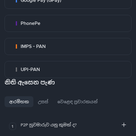
Google Pay (GPay)
PhonePe
IMPS - PAN
UPI-PAN
නිති ඇසෙන පැණ
ආරම්භක
උසස්
වෙළෙඳ ප්‍රචාරකයන්
P2P හුවමාරුව යනු කුමක් ද?
1