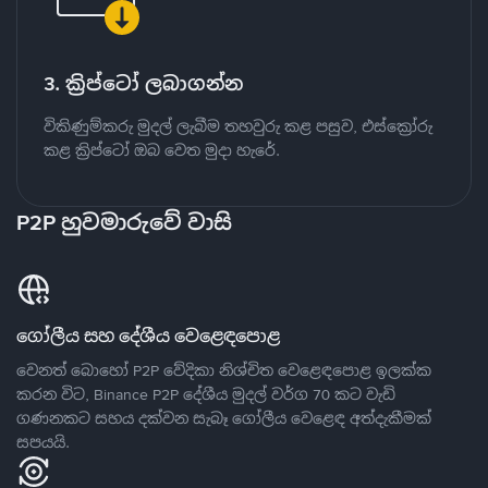
3. ක්‍රිප්ටෝ ලබාගන්න
විකිණුම්කරු මුදල් ලැබීම තහවුරු කළ පසුව, එස්ක්‍රෝරු
කළ ක්‍රිප්ටෝ ඔබ වෙත මුදා හැරේ.
P2P හුවමාරුවේ වාසි
ගෝලීය සහ දේශීය වෙළෙඳපොළ
වෙනත් බොහෝ P2P වේදිකා නිශ්චිත වෙළෙඳපොළ ඉලක්ක
කරන විට, Binance P2P දේශීය මුදල් වර්ග 70 කට වැඩි
ගණනකට සහය දක්වන සැබෑ ගෝලීය වෙළෙඳ අත්දැකීමක්
සපයයි.