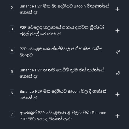
Binance P2P මත මා දේශීයව Bitcoin විකුණන්නේ
2
කෙසේ ද?
P2P වෙළෙඳ කලාපයේ සහාය දක්වන ක්‍රිප්ටෝ
3
මුදල් මුදල් මොනවා ද?
P2P වෙළෙඳ කොන්දේසිවල පාරිභාෂික ශබ්ද
4
මාලාව
Binance P2P හි නව ගෙවීම් ක්‍රම එක් කරන්නේ
5
කෙසේ ද?
Binance P2P මත දේශීයව Bitcoin මිල දී ගන්නේ
6
කෙසේ ද?
අනෙකුත් P2P වෙළෙඳපොළ වලට වඩා Binance
7
P2P වඩා හොඳ වන්නේ ඇයි?