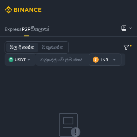
Express
P2P
බ්ලොක්
මිල දී ගන්න
විකුණන්න
USDT
INR