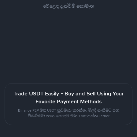
වෙළෙඳ දැන්වීම් නොමැත
Trade USDT Easily - Buy and Sell Using Your
Favorite Payment Methods
Binance P2P මත USDT හුවමාරු කරන්න. මිලදී ගැනීමට සහ
විකිණීමට පහත හොඳම දීමනා සොයන්න Tether