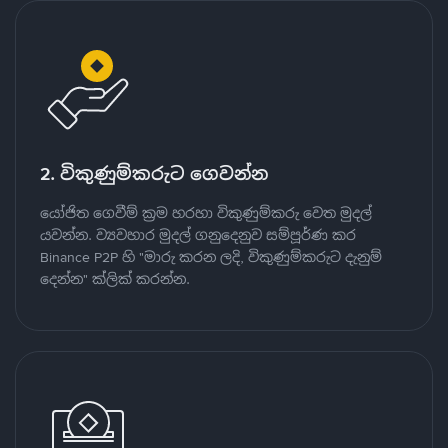
2. විකුණුම්කරුට ගෙවන්න
යෝජිත ගෙවීම් ක්‍රම හරහා විකුණුම්කරු වෙත මුදල්
යවන්න. ව්‍යවහාර මුදල් ගනුදෙනුව සම්පූර්ණ කර
Binance P2P හි "මාරු කරන ලදි, විකුණුම්කරුට දැනුම්
දෙන්න" ක්ලික් කරන්න.